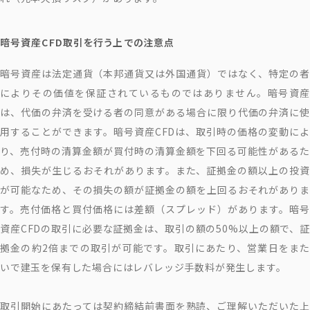
暗号資産CFD取引を行う上での注意点
暗号資産は法定通貨（本邦通貨又は外国通貨）ではなく、特定の者
によりその価値を保証されているものではありません。暗号資産
は、代価の弁済を受ける者の同意がある場合に限り代価の弁済に使
用することができます。暗号資産CFDは、取引時の価格の変動によ
り、売付時の清算金額が買付時の清算金額を下回る可能性があるた
め、損失が生じるおそれがあります。また、証拠金の額以上の投資
が可能なため、その損失の額が証拠金の額を上回るおそれがありま
す。売付価格と買付価格には差額（スプレッド）があります。暗号
資産CFDの取引に必要な証拠金は、取引の額の50%以上の額で、証
拠金の約2倍までの取引が可能です。取引にあたり、営業日をまた
いで建玉を保有した場合にはレバレッジ手数料が発生します。
取引開始にあたっては契約締結前書面を熟読、ご理解いただいた上