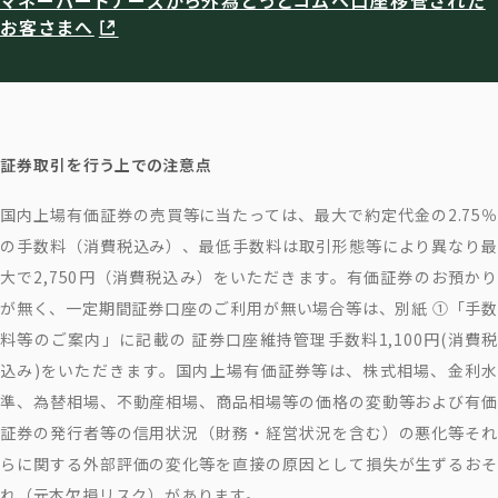
マネーパートナーズから外為どっとコムへ口座移管された
お客さまへ
証券取引を行う上での注意点
国内上場有価証券の売買等に当たっては、最大で約定代金の2.75％
の手数料（消費税込み）、最低手数料は取引形態等により異なり最
大で2,750円（消費税込み）をいただきます。有価証券のお預かり
が無く、一定期間証券口座のご利用が無い場合等は、別紙 ①「手数
料等のご案内」に記載の 証券口座維持管理手数料1,100円(消費税
込み)をいただきます。国内上場有価証券等は、株式相場、金利水
準、為替相場、不動産相場、商品相場等の価格の変動等および有価
証券の発行者等の信用状況（財務・経営状況を含む）の悪化等それ
らに関する外部評価の変化等を直接の原因として損失が生ずるおそ
れ（元本欠損リスク）があります。