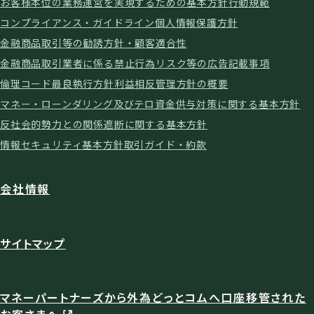
お客様本位の業務運営を実現するための基本方針
行動規範
コンプライアンス・ガイドライン
個人情報保護方針
金融商品取引等の勧誘方針・顧客適合性
金融商品取引業者に係る禁止行為
リスク等の広告記載事項
倫理コード
最良執行方針
利益相反管理方針の概要
マネー・ローンダリング及びテロ資金供与対策に関する基本方針
反社会的勢力との関係遮断に関する基本方針
情報セキュリティ基本方針
取引ガイド・約款
会社情報
サイトマップ
マネーパートナーズから外為どっとコムへ口座移管された