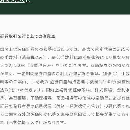
お客さまへ
証券取引を行う上での注意点
国内上場有価証券の売買等に当たっては、最大で約定代金の2.75％
の手数料（消費税込み）、最低手数料は取引形態等により異なり最
大で2,750円（消費税込み）をいただきます。有価証券のお預かり
が無く、一定期間証券口座のご利用が無い場合等は、別紙 ①「手数
料等のご案内」に記載の 証券口座維持管理手数料1,100円(消費税
込み)をいただきます。国内上場有価証券等は、株式相場、金利水
準、為替相場、不動産相場、商品相場等の価格の変動等および有価
証券の発行者等の信用状況（財務・経営状況を含む）の悪化等それ
らに関する外部評価の変化等を直接の原因として損失が生ずるおそ
れ（元本欠損リスク）があります。