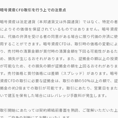
暗号資産CFD取引を行う上での注意点
暗号資産は法定通貨（本邦通貨又は外国通貨）ではなく、特定の者
によりその価値を保証されているものではありません。暗号資産
は、代価の弁済を受ける者の同意がある場合に限り代価の弁済に使
用することができます。暗号資産CFDは、取引時の価格の変動によ
り、売付時の清算金額が買付時の清算金額を下回る可能性があるた
め、損失が生じるおそれがあります。また、証拠金の額以上の投資
が可能なため、その損失の額が証拠金の額を上回るおそれがありま
す。売付価格と買付価格には差額（スプレッド）があります。暗号
資産CFDの取引に必要な証拠金は、取引の額の50%以上の額で、証
拠金の約2倍までの取引が可能です。取引にあたり、営業日をまた
いで建玉を保有した場合にはレバレッジ手数料が発生します。
取引開始にあたっては契約締結前書面を熟読、ご理解いただいた上
で、ご自身の判断にてお願いいたします。