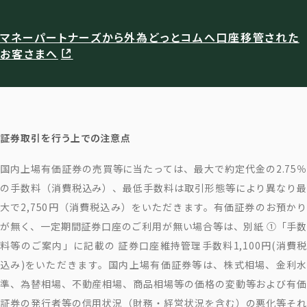
マネーパートナーズから外為どっとコムへ口座移管された
お客さまへ
証券取引を行う上での注意点
国内上場有価証券の売買等に当たっては、最大で約定代金の2.75％
の手数料（消費税込み）、最低手数料は取引形態等により異なり最
大で2,750円（消費税込み）をいただきます。有価証券のお預かり
が無く、一定期間証券口座のご利用が無い場合等は、別紙 ①「手数
料等のご案内」に記載の 証券口座維持管理手数料1,100円(消費税
込み)をいただきます。国内上場有価証券等は、株式相場、金利水
準、為替相場、不動産相場、商品相場等の価格の変動等および有価
証券の発行者等の信用状況（財務・経営状況を含む）の悪化等それ