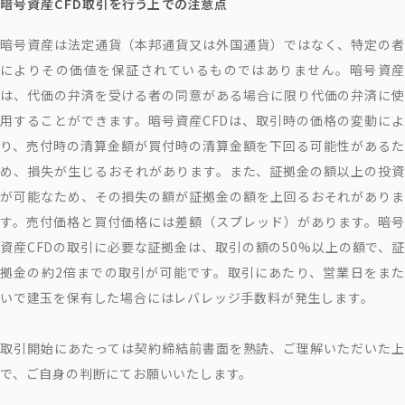
暗号資産CFD取引を行う上での注意点
暗号資産は法定通貨（本邦通貨又は外国通貨）ではなく、特定の者
によりその価値を保証されているものではありません。暗号資産
は、代価の弁済を受ける者の同意がある場合に限り代価の弁済に使
用することができます。暗号資産CFDは、取引時の価格の変動によ
り、売付時の清算金額が買付時の清算金額を下回る可能性があるた
め、損失が生じるおそれがあります。また、証拠金の額以上の投資
が可能なため、その損失の額が証拠金の額を上回るおそれがありま
す。売付価格と買付価格には差額（スプレッド）があります。暗号
資産CFDの取引に必要な証拠金は、取引の額の50%以上の額で、証
拠金の約2倍までの取引が可能です。取引にあたり、営業日をまた
いで建玉を保有した場合にはレバレッジ手数料が発生します。
取引開始にあたっては契約締結前書面を熟読、ご理解いただいた上
で、ご自身の判断にてお願いいたします。