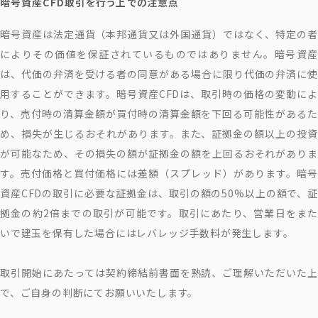
暗号資産CFD取引を行う上での注意点
暗号資産は法定通貨（本邦通貨又は外国通貨）ではなく、特定の者
によりその価値を保証されているものではありません。暗号資産
は、代価の弁済を受ける者の同意がある場合に限り代価の弁済に使
用することができます。暗号資産CFDは、取引時の価格の変動によ
り、売付時の清算金額が買付時の清算金額を下回る可能性があるた
め、損失が生じるおそれがあります。また、証拠金の額以上の投資
が可能なため、その損失の額が証拠金の額を上回るおそれがありま
す。売付価格と買付価格には差額（スプレッド）があります。暗号
資産CFDの取引に必要な証拠金は、取引の額の50%以上の額で、証
拠金の約2倍までの取引が可能です。取引にあたり、営業日をまた
いで建玉を保有した場合にはレバレッジ手数料が発生します。
取引開始にあたっては契約締結前書面を熟読、ご理解いただいた上
で、ご自身の判断にてお願いいたします。