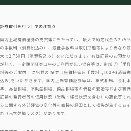
証券取引を行う上での注意点
国内上場有価証券の売買等に当たっては、最大で約定代金の2.75％
の手数料（消費税込み）、最低手数料は取引形態等により異なり最
大で2,750円（消費税込み）をいただきます。有価証券のお預かり
が無く、一定期間証券口座のご利用が無い場合等は、別紙 ①「手数
料等のご案内」に記載の 証券口座維持管理手数料1,100円(消費税
込み)をいただきます。国内上場有価証券等は、株式相場、金利水
準、為替相場、不動産相場、商品相場等の価格の変動等および有価
証券の発行者等の信用状況（財務・経営状況を含む）の悪化等それ
らに関する外部評価の変化等を直接の原因として損失が生ずるおそ
れ（元本欠損リスク）があります。