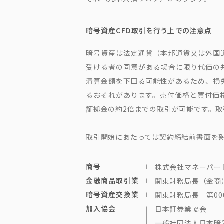
暗号資産CFD取引を行う上での注意点
暗号資産は法定通貨（本邦通貨又は外国
受ける者の同意がある場合に限り代価の
清算金額を下回る可能性があるため、損
るおそれがあります。売付価格と買付価格
証拠金の約2倍までの取引が可能です。
取引開始にあたっては契約締結前書面を
商号
株式会社マネーパー
金融商品取引業
関東財務局長（金商）
暗号資産交換業
関東財務局長 第00
加入協会
日本証券業協会
一般社団法人日本暗