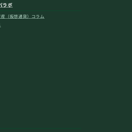
パラボ
資産（仮想通貨）コラム
集