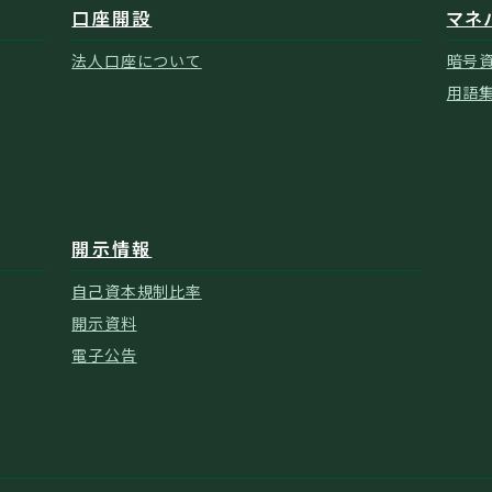
口座開設
マネ
法人口座について
暗号
用語
開示情報
自己資本規制比率
開示資料
電子公告