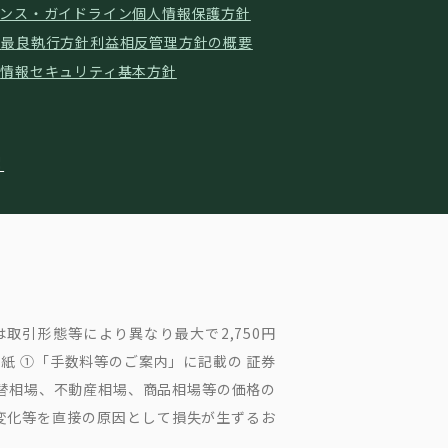
ンス・ガイドライン
個人情報保護方針
ド
最良執行方針
利益相反管理方針の概要
針
情報セキュリティ基本方針
取引形態等により異なり最大で2,750円
紙 ①「手数料等のご案内」に記載の 証券
為替相場、不動産相場、商品相場等の価格の
変化等を直接の原因として損失が生ずるお