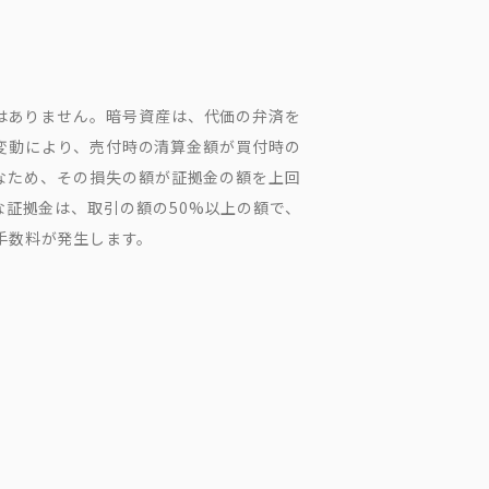
はありません。暗号資産は、代価の弁済を
変動により、売付時の清算金額が買付時の
なため、その損失の額が証拠金の額を上回
な証拠金は、取引の額の50%以上の額で、
手数料が発生します。