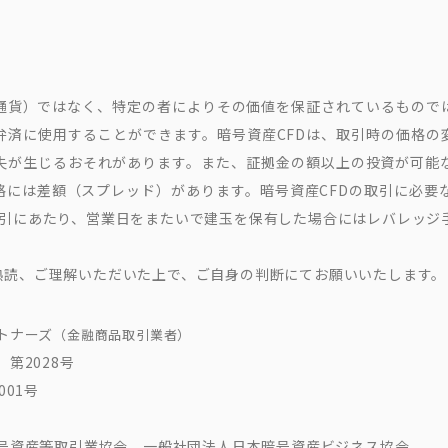
通貨）ではなく、特定の者によりその価値を保証されているもので
弁済に使用することができます。暗号資産CFDは、取引時の価格の
失が生じるおそれがあります。また、証拠金の額以上の投資が可能
には差額（スプレッド）があります。暗号資産CFDの取引に必要
取引にあたり、営業日をまたいで建玉を保有した場合にはレバレッジ
熟読、ご理解いただいた上で、ご自身の判断にてお願いいたします。
トナーズ
（金融商品取引業者）
第2028号
001号
号資産等取引業協会 一般社団法人日本暗号資産ビジネス協会