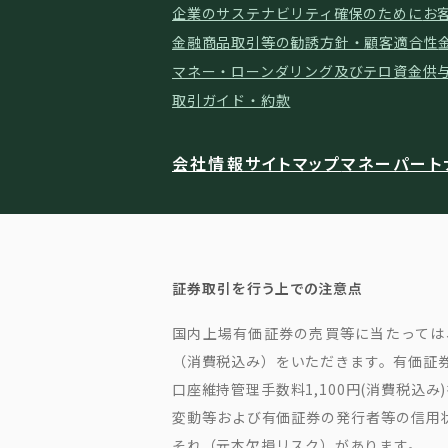
企業のサステナビリティ確保のために
お
金融商品取引等の勧誘方針・顧客適合性
マネー・ローンダリング及びテロ資金供
取引ガイド・約款
会社情報
サイトマップ
マネーパート
証券取引を行う上での注意点
国内上場有価証券の売買等に当たっては、
（消費税込み）をいただきます。有価証券
口座維持管理手数料1,100円(消費税
変動等および有価証券の発行者等の信用
それ（元本欠損リスク）があります。