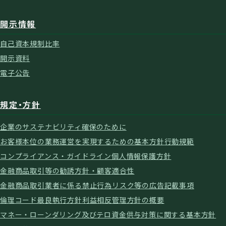
開示情報
自己資本規制比率
開示資料
電子公告
規定・方針
企業のサステナビリティ確保のために
お客様本位の業務運営を実現するための基本方針
行動規範
コンプライアンス・ガイドライン
個人情報保護方針
金融商品取引等の勧誘方針・顧客適合性
金融商品取引業者に係る禁止行為
リスク等の広告記載事項
倫理コード
最良執行方針
利益相反管理方針の概要
マネー・ローンダリング及びテロ資金供与対策に関する基本方針