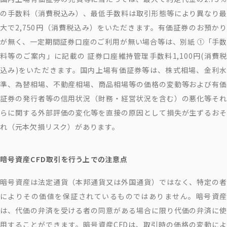
の手数料（消費税込み）、最低手数料は取引形態等により異なり最
大で2,750円（消費税込み）をいただきます。有価証券のお預かり
が無く、一定期間証券口座のご利用が無い場合等は、別紙 ①「手数
料等のご案内」に記載の 証券口座維持管理手数料1,100円(消費税
込み)をいただきます。国内上場有価証券等は、株式相場、金利水
準、為替相場、不動産相場、商品相場等の価格の変動等および有価
証券の発行者等の信用状況（財務・経営状況を含む）の悪化等それ
らに関する外部評価の変化等を直接の原因として損失が生ずるおそ
れ（元本欠損リスク）があります。
暗号資産CFD取引を行う上での注意点
暗号資産は法定通貨（本邦通貨又は外国通貨）ではなく、特定の者
によりその価値を保証されているものではありません。暗号資産
は、代価の弁済を受ける者の同意がある場合に限り代価の弁済に使
用することができます。暗号資産CFDは、取引時の価格の変動によ