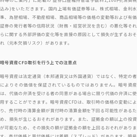
込み)をいただきます。国内上場有価証券等は、株式相場、金利水
準、為替相場、不動産相場、商品相場等の価格の変動等および有価
証券の発行者等の信用状況（財務・経営状況を含む）の悪化等それ
らに関する外部評価の変化等を直接の原因として損失が生ずるおそ
れ（元本欠損リスク）があります。
暗号資産CFD取引を行う上での注意点
暗号資産は法定通貨（本邦通貨又は外国通貨）ではなく、特定の者
によりその価値を保証されているものではありません。暗号資産
は、代価の弁済を受ける者の同意がある場合に限り代価の弁済に使
用することができます。暗号資産CFDは、取引時の価格の変動によ
り、売付時の清算金額が買付時の清算金額を下回る可能性があるた
め、損失が生じるおそれがあります。また、証拠金の額以上の投資
が可能なため、その損失の額が証拠金の額を上回るおそれがありま
す。売付価格と買付価格には差額（スプレッド）があります。暗号