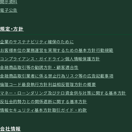
開示資料
電子公告
規定・方針
企業のサステナビリティ確保のために
お客様本位の業務運営を実現するための基本方針
行動規範
コンプライアンス・ガイドライン
個人情報保護方針
金融商品取引等の勧誘方針・顧客適合性
金融商品取引業者に係る禁止行為
リスク等の広告記載事項
倫理コード
最良執行方針
利益相反管理方針の概要
マネー・ローンダリング及びテロ資金供与対策に関する基本方針
反社会的勢力との関係遮断に関する基本方針
情報セキュリティ基本方針
取引ガイド・約款
会社情報