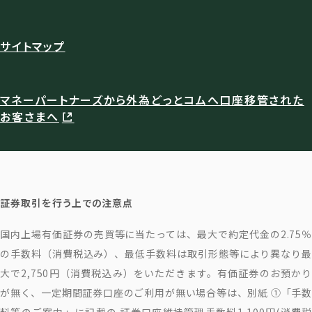
サイトマップ
マネーパートナーズから外為どっとコムへ口座移管された
お客さまへ
証券取引を行う上での注意点
国内上場有価証券の売買等に当たっては、最大で約定代金の2.75％
の手数料（消費税込み）、最低手数料は取引形態等により異なり最
大で2,750円（消費税込み）をいただきます。有価証券のお預かり
が無く、一定期間証券口座のご利用が無い場合等は、別紙 ①「手数
料等のご案内」に記載の 証券口座維持管理手数料1,100円(消費税