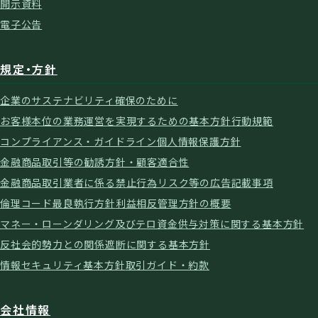
開示資料
電子公告
規定・方針
企業のサステナビリティ確保のために
お客様本位の業務運営を実現するための基本方針
行動規範
コンプライアンス・ガイドライン
個人情報保護方針
金融商品取引等の勧誘方針・顧客適合性
金融商品取引業者に係る禁止行為
リスク等の広告記載事項
倫理コード
最良執行方針
利益相反管理方針の概要
マネー・ローンダリング及びテロ資金供与対策に関する基本方針
反社会的勢力との関係遮断に関する基本方針
情報セキュリティ基本方針
取引ガイド・約款
会社情報