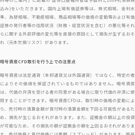
込み)をいただきます。国内上場有価証券等は、株式相場、金利水
準、為替相場、不動産相場、商品相場等の価格の変動等および有価
証券の発行者等の信用状況（財務・経営状況を含む）の悪化等それ
らに関する外部評価の変化等を直接の原因として損失が生ずるおそ
れ（元本欠損リスク）があります。
暗号資産CFD取引を行う上での注意点
暗号資産は法定通貨（本邦通貨又は外国通貨）ではなく、特定の者
によりその価値を保証されているものではありません。暗号資産
は、代価の弁済を受ける者の同意がある場合に限り代価の弁済に使
用することができます。暗号資産CFDは、取引時の価格の変動によ
り、売付時の清算金額が買付時の清算金額を下回る可能性があるた
め、損失が生じるおそれがあります。また、証拠金の額以上の投資
が可能なため、その損失の額が証拠金の額を上回るおそれがありま
す。売付価格と買付価格には差額（スプレッド）があります。暗号