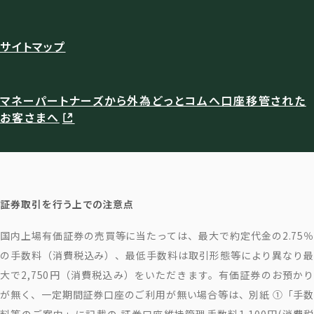
サイトマップ
マネーパートナーズから外為どっとコムへ口座移管された
お客さまへ
証券取引を行う上での注意点
国内上場有価証券の売買等に当たっては、最大で約定代金の2.75％
の手数料（消費税込み）、最低手数料は取引形態等により異なり最
大で2,750円（消費税込み）をいただきます。有価証券のお預かり
が無く、一定期間証券口座のご利用が無い場合等は、別紙 ①「手数
料等のご案内」に記載の 証券口座維持管理手数料1,100円(消費税