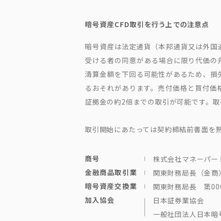
暗号資産CFD取引を行う上での注意点
暗号資産は法定通貨（本邦通貨又は外国
受ける者の同意がある場合に限り代価の
清算金額を下回る可能性があるため、損
るおそれがあります。売付価格と買付価格
証拠金の約2倍までの取引が可能です。
取引開始にあたっては契約締結前書面を
商号
株式会社マネーパー
金融商品取引業
関東財務局長（金商）
暗号資産交換業
関東財務局長 第00
加入協会
日本証券業協会
一般社団法人日本暗