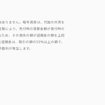
はありません。暗号資産は、代価の弁済を
変動により、売付時の清算金額が買付時の
なため、その損失の額が証拠金の額を上回
な証拠金は、取引の額の50%以上の額で、
手数料が発生します。