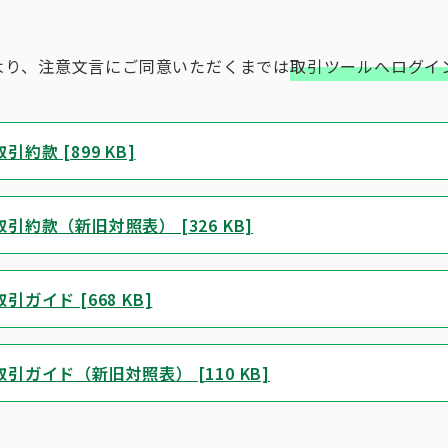
より、注意文言にご同意いただくまでは
取引ツールへログイ
款 [899 KB]
約款（新旧対照表） [326 KB]
イド [668 KB]
ガイド（新旧対照表） [110 KB]