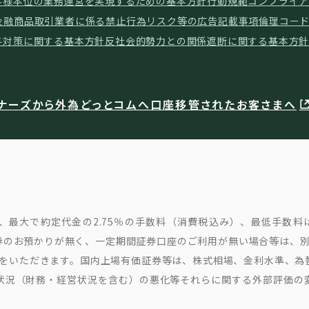
客様本位の業務運営を実現するための基本方針
行動規範
コンプライア
金融商品取引業者に係る禁止行為
リスク等の広告記載事項
倫理コー
与対策に関する基本方針
反社会的勢力との関係遮断に関する基本方
ナーズから外為どっとコムへ口座移管されたお客さまへ
最大で約定代金の2.75％の手数料（消費税込み）、最低手数料は
のお預かりが無く、一定期間証券口座のご利用が無い場合等は、別
込み)をいただきます。国内上場有価証券等は、株式相場、金利水準、
状況（財務・経営状況を含む）の悪化等それらに関する外部評価の