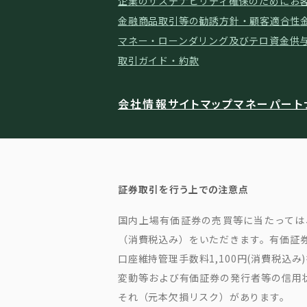
企業のサステナビリティ確保のために
お
金融商品取引等の勧誘方針・顧客適合性
マネー・ローンダリング及びテロ資金供
取引ガイド・約款
会社情報
サイトマップ
マネーパート
証券取引を行う上での注意点
国内上場有価証券の売買等に当たっては、
（消費税込み）をいただきます。有価証券
口座維持管理手数料1,100円(消費税
変動等および有価証券の発行者等の信用
それ（元本欠損リスク）があります。