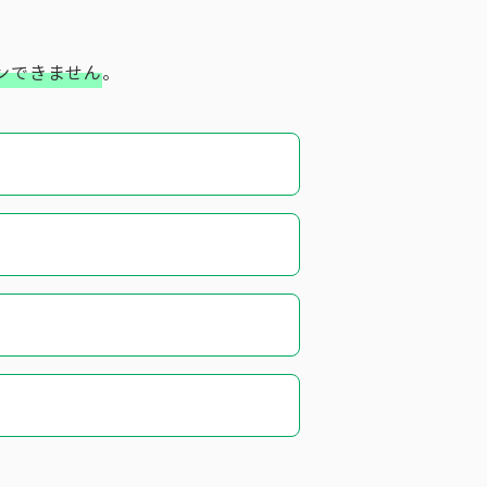
ンできません
。