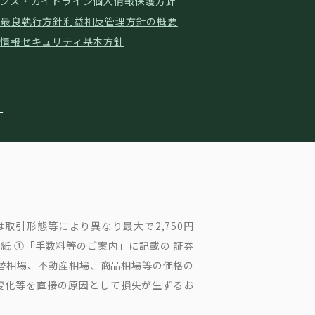
ンス・ガイドライン
個人情報保護方針
ド
最良執行方針
利益相反管理方針の概要
針
情報セキュリティ基本方針
取引形態等により異なり最大で2,750円
紙 ①「手数料等のご案内」に記載の 証券
為替相場、不動産相場、商品相場等の価格の
変化等を直接の原因として損失が生ずるお