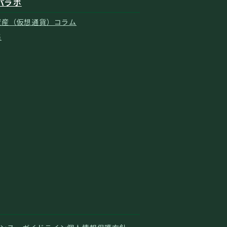
パラボ
資産（仮想通貨）コラム
集