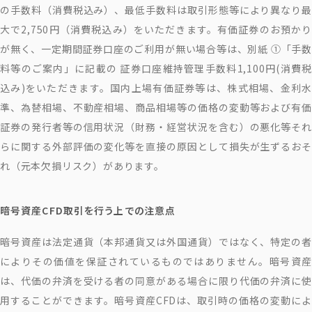
の手数料（消費税込み）、最低手数料は取引形態等により異なり最
大で2,750円（消費税込み）をいただきます。有価証券のお預かり
が無く、一定期間証券口座のご利用が無い場合等は、別紙 ①「手数
料等のご案内」に記載の 証券口座維持管理手数料1,100円(消費税
込み)をいただきます。国内上場有価証券等は、株式相場、金利水
準、為替相場、不動産相場、商品相場等の価格の変動等および有価
証券の発行者等の信用状況（財務・経営状況を含む）の悪化等それ
らに関する外部評価の変化等を直接の原因として損失が生ずるおそ
れ（元本欠損リスク）があります。
暗号資産CFD取引を行う上での注意点
暗号資産は法定通貨（本邦通貨又は外国通貨）ではなく、特定の者
によりその価値を保証されているものではありません。暗号資産
は、代価の弁済を受ける者の同意がある場合に限り代価の弁済に使
用することができます。暗号資産CFDは、取引時の価格の変動によ