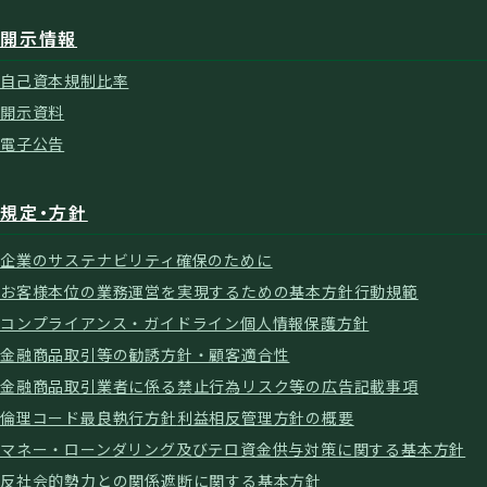
開示情報
自己資本規制比率
開示資料
電子公告
規定・方針
企業のサステナビリティ確保のために
お客様本位の業務運営を実現するための基本方針
行動規範
コンプライアンス・ガイドライン
個人情報保護方針
金融商品取引等の勧誘方針・顧客適合性
金融商品取引業者に係る禁止行為
リスク等の広告記載事項
倫理コード
最良執行方針
利益相反管理方針の概要
マネー・ローンダリング及びテロ資金供与対策に関する基本方針
反社会的勢力との関係遮断に関する基本方針