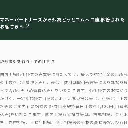
マネーパートナーズから外為どっとコムへ口座移管された
お客さまへ
証券取引を行う上での注意点
国内上場有価証券の売買等に当たっては、最大で約定代金の2.75％
の手数料（消費税込み）、最低手数料は取引形態等により異なり最
大で2,750円（消費税込み）をいただきます。有価証券のお預かり
が無く、一定期間証券口座のご利用が無い場合等は、別紙 ①「手数
料等のご案内」に記載の 証券口座維持管理手数料1,100円(消費税
込み)をいただきます。国内上場有価証券等は、株式相場、金利水
準、為替相場、不動産相場、商品相場等の価格の変動等および有価