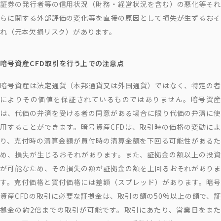
証券の発行者等の信用状況（財務・経営状況を含む）の悪化等それ
らに関する外部評価の変化等を直接の原因として損失が生ずるおそ
れ（元本欠損リスク）があります。
暗号資産CFD取引を行う上での注意点
暗号資産は法定通貨（本邦通貨又は外国通貨）ではなく、特定の者
によりその価値を保証されているものではありません。暗号資産
は、代価の弁済を受ける者の同意がある場合に限り代価の弁済に使
用することができます。暗号資産CFDは、取引時の価格の変動によ
り、売付時の清算金額が買付時の清算金額を下回る可能性があるた
め、損失が生じるおそれがあります。また、証拠金の額以上の投資
が可能なため、その損失の額が証拠金の額を上回るおそれがありま
す。売付価格と買付価格には差額（スプレッド）があります。暗号
資産CFDの取引に必要な証拠金は、取引の額の50%以上の額で、証
拠金の約2倍までの取引が可能です。取引にあたり、営業日をまた