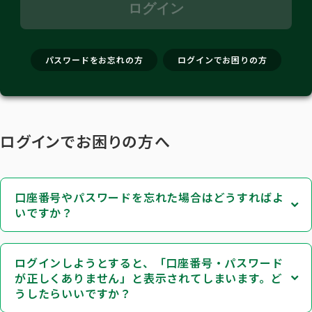
ログイン
口
パ
ロ
座
ス
グ
パスワードをお忘れの方
ログインでお困りの方
番
ワ
イ
号
ー
ン
ド
先
ログインでお困りの方へ
口座番号やパスワードを忘れた場合はどうすればよ
いですか？
ログインしようとすると、「口座番号・パスワード
が正しくありません」と表示されてしまいます。ど
うしたらいいですか？