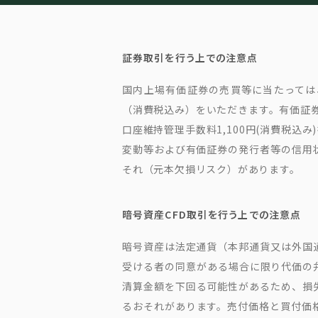
証券取引を行う上での注意点
国内上場有価証券の売買等に当たっては、
（消費税込み）をいただきます。有価証券
口座維持管理手数料1,100円(消費税
変動等および有価証券の発行者等の信用
それ（元本欠損リスク）があります。
暗号資産CFD取引を行う上での注意点
暗号資産は法定通貨（本邦通貨又は外国
受ける者の同意がある場合に限り代価の
清算金額を下回る可能性があるため、損
るおそれがあります。売付価格と買付価格