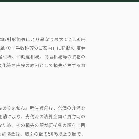
取引形態等により異なり最大で2,750円
紙 ①「手数料等のご案内」に記載の 証券
為替相場、不動産相場、商品相場等の価格の
変化等を直接の原因として損失が生ずるお
はありません。暗号資産は、代価の弁済を
変動により、売付時の清算金額が買付時の
なため、その損失の額が証拠金の額を上回
な証拠金は、取引の額の50%以上の額で、