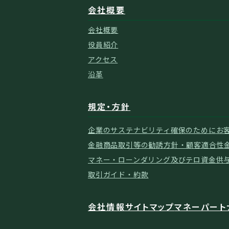
会社概要
会社概要
役員紹介
アクセス
沿革
規定・方針
企業のサステナビリティ確保のために
お
金融商品取引等の勧誘方針・顧客適合性
マネー・ローンダリング及びテロ資金供
取引ガイド・約款
会社情報
サイトマップ
マネーパート