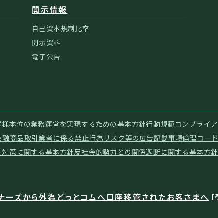
開示情報
自己資本規制比率
開示資料
電子公告
客様本位の業務運営を実現するための基本方針
行動規範
コンプライア
金融商品取引業者に係る禁止行為
リスク等の広告記載事項
倫理コー
与対策に関する基本方針
反社会的勢力との関係遮断に関する基本方
ナーズから外為どっとコムへ口座移管されたお客さまへ