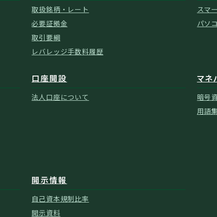
取扱銘柄・レート
スマ
必要証拠金
パソ
取引要綱
レバレッジ手数料履歴
口座開設
マネ
法人口座について
暗号
用語
開示情報
自己資本規制比率
開示資料