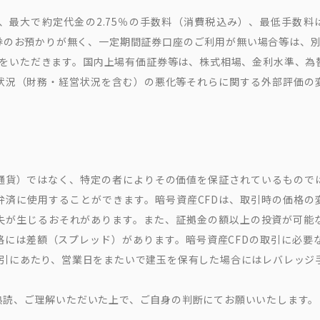
最大で約定代金の2.75％の手数料（消費税込み）、最低手数料は
のお預かりが無く、一定期間証券口座のご利用が無い場合等は、別
込み)をいただきます。国内上場有価証券等は、株式相場、金利水準、
状況（財務・経営状況を含む）の悪化等それらに関する外部評価の
通貨）ではなく、特定の者によりその価値を保証されているもので
弁済に使用することができます。暗号資産CFDは、取引時の価格の
失が生じるおそれがあります。また、証拠金の額以上の投資が可能
には差額（スプレッド）があります。暗号資産CFDの取引に必要
取引にあたり、営業日をまたいで建玉を保有した場合にはレバレッジ
熟読、ご理解いただいた上で、ご自身の判断にてお願いいたします。