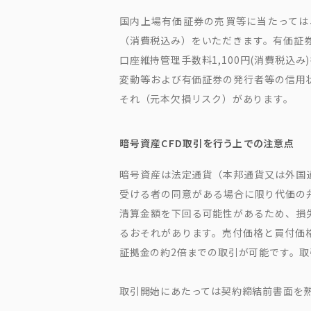
国内上場有価証券の売買等に当たっては、
（消費税込み）をいただきます。有価証券
口座維持管理手数料1,100円(消費税
変動等および有価証券の発行者等の信用
それ（元本欠損リスク）があります。
暗号資産CFD取引を行う上での注意点
暗号資産は法定通貨（本邦通貨又は外国
受ける者の同意がある場合に限り代価の
清算金額を下回る可能性があるため、損
るおそれがあります。売付価格と買付価格
証拠金の約2倍までの取引が可能です。
取引開始にあたっては契約締結前書面を