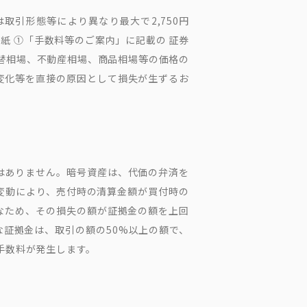
取引形態等により異なり最大で2,750円
紙 ①「手数料等のご案内」に記載の 証券
為替相場、不動産相場、商品相場等の価格の
変化等を直接の原因として損失が生ずるお
はありません。暗号資産は、代価の弁済を
変動により、売付時の清算金額が買付時の
なため、その損失の額が証拠金の額を上回
な証拠金は、取引の額の50%以上の額で、
手数料が発生します。