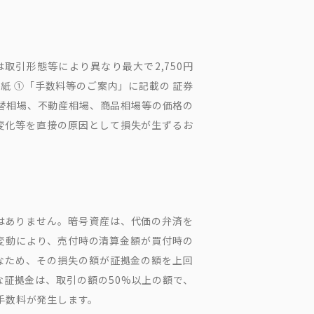
取引形態等により異なり最大で2,750円
紙 ①「手数料等のご案内」に記載の 証券
為替相場、不動産相場、商品相場等の価格の
変化等を直接の原因として損失が生ずるお
はありません。暗号資産は、代価の弁済を
変動により、売付時の清算金額が買付時の
なため、その損失の額が証拠金の額を上回
な証拠金は、取引の額の50%以上の額で、
手数料が発生します。