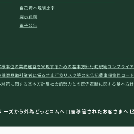
自己資本規制比率
開示資料
電子公告
客様本位の業務運営を実現するための基本方針
行動規範
コンプライア
金融商品取引業者に係る禁止行為
リスク等の広告記載事項
倫理コー
与対策に関する基本方針
反社会的勢力との関係遮断に関する基本方
ナーズから外為どっとコムへ口座移管されたお客さまへ