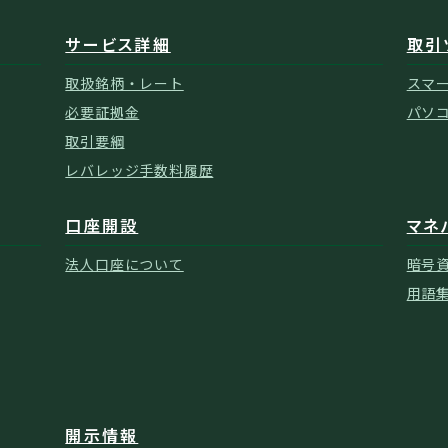
サービス詳細
取引
取扱銘柄・レート
スマ
必要証拠金
パソ
取引要綱
レバレッジ手数料履歴
口座開設
マネ
法人口座について
暗号
用語
開示情報