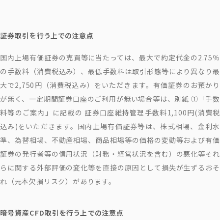
証券取引を行う上での注意点
国内上場有価証券の売買等に当たっては、最大で約定代金の2.75％
の手数料（消費税込み）、最低手数料は取引形態等により異なり最
大で2,750円（消費税込み）をいただきます。有価証券のお預かり
が無く、一定期間証券口座のご利用が無い場合等は、別紙 ①「手数
料等のご案内」に記載の 証券口座維持管理手数料1,100円(消費税
込み)をいただきます。国内上場有価証券等は、株式相場、金利水
準、為替相場、不動産相場、商品相場等の価格の変動等および有価
証券の発行者等の信用状況（財務・経営状況を含む）の悪化等それ
らに関する外部評価の変化等を直接の原因として損失が生ずるおそ
れ（元本欠損リスク）があります。
暗号資産CFD取引を行う上での注意点