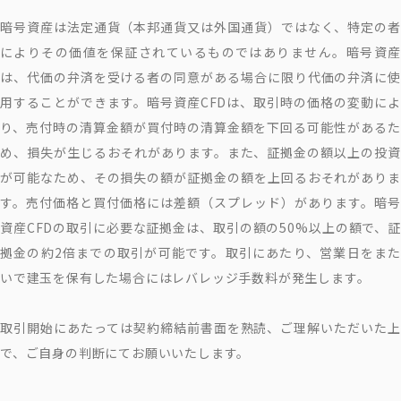
暗号資産は法定通貨（本邦通貨又は外国通貨）ではなく、特定の者
によりその価値を保証されているものではありません。暗号資産
は、代価の弁済を受ける者の同意がある場合に限り代価の弁済に使
用することができます。暗号資産CFDは、取引時の価格の変動によ
り、売付時の清算金額が買付時の清算金額を下回る可能性があるた
め、損失が生じるおそれがあります。また、証拠金の額以上の投資
が可能なため、その損失の額が証拠金の額を上回るおそれがありま
す。売付価格と買付価格には差額（スプレッド）があります。暗号
資産CFDの取引に必要な証拠金は、取引の額の50%以上の額で、証
拠金の約2倍までの取引が可能です。取引にあたり、営業日をまた
いで建玉を保有した場合にはレバレッジ手数料が発生します。
取引開始にあたっては契約締結前書面を熟読、ご理解いただいた上
で、ご自身の判断にてお願いいたします。