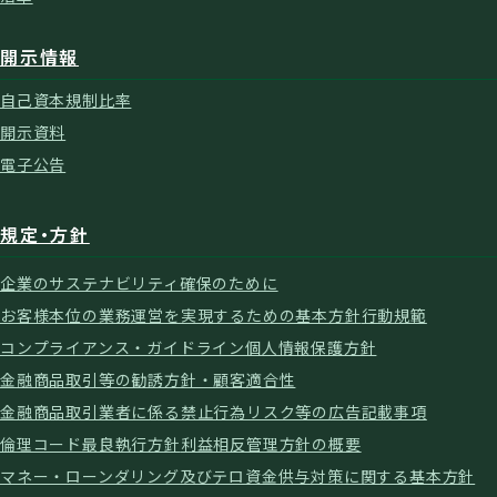
開示情報
自己資本規制比率
開示資料
電子公告
規定・方針
企業のサステナビリティ確保のために
お客様本位の業務運営を実現するための基本方針
行動規範
コンプライアンス・ガイドライン
個人情報保護方針
金融商品取引等の勧誘方針・顧客適合性
金融商品取引業者に係る禁止行為
リスク等の広告記載事項
倫理コード
最良執行方針
利益相反管理方針の概要
マネー・ローンダリング及びテロ資金供与対策に関する基本方針