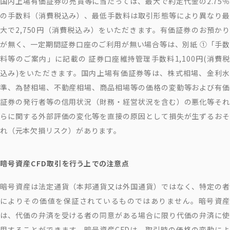
国内上場有価証券の売買等に当たっては、最大で約定代金の2.75％
の手数料（消費税込み）、最低手数料は取引形態等により異なり最
大で2,750円（消費税込み）をいただきます。有価証券のお預かり
が無く、一定期間証券口座のご利用が無い場合等は、別紙 ①「手数
料等のご案内」に記載の 証券口座維持管理手数料1,100円(消費税
込み)をいただきます。国内上場有価証券等は、株式相場、金利水
準、為替相場、不動産相場、商品相場等の価格の変動等および有価
証券の発行者等の信用状況（財務・経営状況を含む）の悪化等それ
らに関する外部評価の変化等を直接の原因として損失が生ずるおそ
れ（元本欠損リスク）があります。
暗号資産CFD取引を行う上での注意点
暗号資産は法定通貨（本邦通貨又は外国通貨）ではなく、特定の者
によりその価値を保証されているものではありません。暗号資産
は、代価の弁済を受ける者の同意がある場合に限り代価の弁済に使
用することができます。暗号資産CFDは、取引時の価格の変動によ