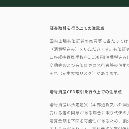
証券取引を行う上での注意点
国内上場有価証券の売買等に当たっては、
（消費税込み）をいただきます。有価証券
口座維持管理手数料1,100円(消費税
変動等および有価証券の発行者等の信用
それ（元本欠損リスク）があります。
暗号資産CFD取引を行う上での注意点
暗号資産は法定通貨（本邦通貨又は外国
受ける者の同意がある場合に限り代価の
清算金額を下回る可能性があるため、損
るおそれがあります。売付価格と買付価格