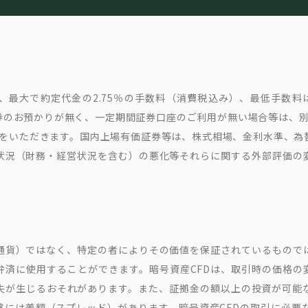
最大で約定代金の2.75％の手数料（消費税込み）、最低手数料は
のお預かりが無く、一定期間証券口座のご利用が無い場合等は、別
込み)をいただきます。国内上場有価証券等は、株式相場、金利水準、
状況（財務・経営状況を含む）の悪化等それらに関する外部評価の
通貨）ではなく、特定の者によりその価値を保証されているもので
弁済に使用することができます。暗号資産CFDは、取引時の価格の
失が生じるおそれがあります。また、証拠金の額以上の投資が可能
には差額（スプレッド）があります。暗号資産CFDの取引に必要