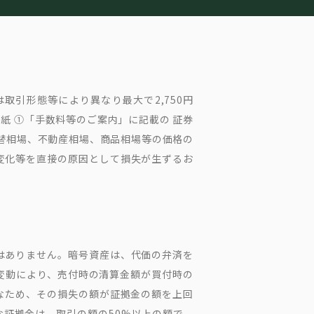
取引形態等により異なり最大で2,750円
紙 ①「手数料等のご案内」に記載の 証券
為替相場、不動産相場、商品相場等の価格の
変化等を直接の原因として損失が生ずるお
はありません。暗号資産は、代価の弁済を
変動により、売付時の清算金額が買付時の
なため、その損失の額が証拠金の額を上回
な証拠金は、取引の額の50%以上の額で、