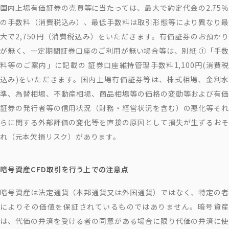
国内上場有価証券の売買等に当たっては、最大で約定代金の2.75％
の手数料（消費税込み）、最低手数料は取引形態等により異なり最
大で2,750円（消費税込み）をいただきます。有価証券のお預かり
が無く、一定期間証券口座のご利用が無い場合等は、別紙 ①「手数
料等のご案内」に記載の 証券口座維持管理手数料1,100円(消費税
込み)をいただきます。国内上場有価証券等は、株式相場、金利水
準、為替相場、不動産相場、商品相場等の価格の変動等および有価
証券の発行者等の信用状況（財務・経営状況を含む）の悪化等それ
らに関する外部評価の変化等を直接の原因として損失が生ずるおそ
れ（元本欠損リスク）があります。
暗号資産CFD取引を行う上での注意点
暗号資産は法定通貨（本邦通貨又は外国通貨）ではなく、特定の者
によりその価値を保証されているものではありません。暗号資産
は、代価の弁済を受ける者の同意がある場合に限り代価の弁済に使