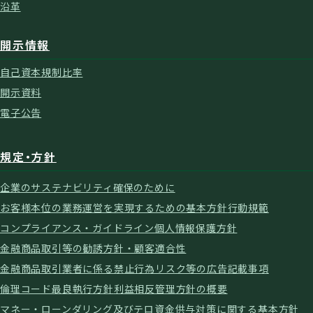
沿革
開示情報
自己資本規制比率
開示資料
電子公告
規定・方針
企業のサステナビリティ確保のために
お客様本位の業務運営を実現するための基本方針
行動規範
コンプライアンス・ガイドライン
個人情報保護方針
金融商品取引等の勧誘方針・顧客適合性
金融商品取引業者に係る禁止行為
リスク等の広告記載事項
倫理コード
最良執行方針
利益相反管理方針の概要
マネー・ローンダリング及びテロ資金供与対策に関する基本方針