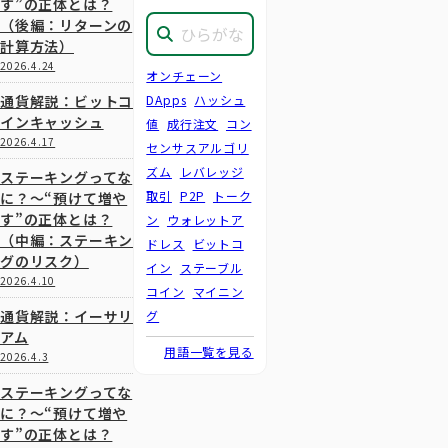
す”の正体とは？
（後編：リターンの
計算方法）
2026.4.24
オンチェーン
通貨解説：ビットコ
DApps
ハッシュ
インキャッシュ
値
成行注文
コン
2026.4.17
センサスアルゴリ
ズム
レバレッジ
ステーキングってな
取引
P2P
トーク
に？～“預けて増や
す”の正体とは？
ン
ウォレットア
（中編：ステーキン
ドレス
ビットコ
グのリスク）
イン
ステーブル
2026.4.10
コイン
マイニン
通貨解説：イーサリ
グ
アム
用語一覧を見る
2026.4.3
ステーキングってな
に？～“預けて増や
す”の正体とは？