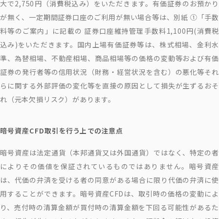
大で2,750円（消費税込み）をいただきます。有価証券のお預かり
が無く、一定期間証券口座のご利用が無い場合等は、別紙 ①「手数
料等のご案内」に記載の 証券口座維持管理手数料1,100円(消費税
込み)をいただきます。国内上場有価証券等は、株式相場、金利水
準、為替相場、不動産相場、商品相場等の価格の変動等および有価
証券の発行者等の信用状況（財務・経営状況を含む）の悪化等それ
らに関する外部評価の変化等を直接の原因として損失が生ずるおそ
れ（元本欠損リスク）があります。
暗号資産CFD取引を行う上での注意点
暗号資産は法定通貨（本邦通貨又は外国通貨）ではなく、特定の者
によりその価値を保証されているものではありません。暗号資産
は、代価の弁済を受ける者の同意がある場合に限り代価の弁済に使
用することができます。暗号資産CFDは、取引時の価格の変動によ
り、売付時の清算金額が買付時の清算金額を下回る可能性があるた