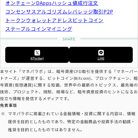
オンチェーン
DApps
ハッシュ値
成行注文
コンセンサスアルゴリズム
レバレッジ取引
P2P
トークン
ウォレットアドレス
ビットコイン
ステーブルコイン
マイニング
X(Twitter)
LINE
本サイト「マネパラボ」は、暗号資産CFD取引を提供する「マネーパー
トナーズ」が運営する、ビットコイン(Bitcoin)、ブロックチェーン、暗
号資産(仮想通貨)に関する知識、世界中の最新のトピックス、最先端の
技術、プロジェクト、規制、相場など、暗号資産投資のヒントになるお
役立ち情報を発信するメディアです。
免責事項
マネパラボに掲載されている金融情報・投資に関する内容は、情報
提供を目的としたものであり、特定の金融商品や投資手法の勧誘・
推奨を目的としたものではありません。