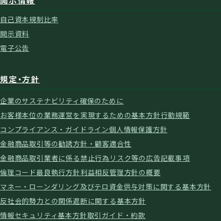
自己資本規制比率
開示資料
電子公告
規定・方針
企業のサステナビリティ確保のために
お客様本位の業務運営を実現するための基本方針
行動規範
コンプライアンス・ガイドライン
個人情報保護方針
金融商品取引等の勧誘方針・顧客適合性
金融商品取引業者に係る禁止行為
リスク等の広告記載事項
倫理コード
最良執行方針
利益相反管理方針の概要
マネー・ローンダリング及びテロ資金供与対策に関する基本方針
反社会的勢力との関係遮断に関する基本方針
情報セキュリティ基本方針
取引ガイド・約款