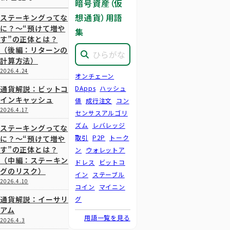
暗号資産（仮
想通貨）用語
ステーキングってな
に？～“預けて増や
集
す”の正体とは？
（後編：リターンの
計算方法）
2026.4.24
オンチェーン
通貨解説：ビットコ
DApps
ハッシュ
インキャッシュ
値
成行注文
コン
2026.4.17
センサスアルゴリ
ズム
レバレッジ
ステーキングってな
取引
P2P
トーク
に？～“預けて増や
す”の正体とは？
ン
ウォレットア
（中編：ステーキン
ドレス
ビットコ
グのリスク）
イン
ステーブル
2026.4.10
コイン
マイニン
通貨解説：イーサリ
グ
アム
用語一覧を見る
2026.4.3