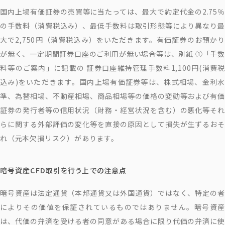
国内上場有価証券の売買等に当たっては、最大で約定代金の2.75％
の手数料（消費税込み）、最低手数料は取引形態等により異なり最
大で2,750円（消費税込み）をいただきます。有価証券のお預かり
が無く、一定期間証券口座のご利用が無い場合等は、別紙 ①「手数
料等のご案内」に記載の 証券口座維持管理手数料1,100円(消費税
込み)をいただきます。国内上場有価証券等は、株式相場、金利水
準、為替相場、不動産相場、商品相場等の価格の変動等および有価
証券の発行者等の信用状況（財務・経営状況を含む）の悪化等それ
らに関する外部評価の変化等を直接の原因として損失が生ずるおそ
れ（元本欠損リスク）があります。
暗号資産CFD取引を行う上での注意点
暗号資産は法定通貨（本邦通貨又は外国通貨）ではなく、特定の者
によりその価値を保証されているものではありません。暗号資産
は、代価の弁済を受ける者の同意がある場合に限り代価の弁済に使