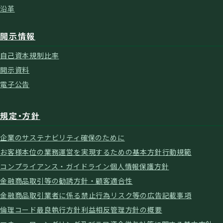
沿革
開示情報
自己資本規制比率
開示資料
電子公告
規定・方針
企業のサステナビリティ確保のために
お客様本位の業務運営を実現するための基本方針
行動規範
コンプライアンス・ガイドライン
個人情報保護方針
金融商品取引等の勧誘方針・顧客適合性
金融商品取引業者に係る禁止行為
リスク等の広告記載事項
倫理コード
最良執行方針
利益相反管理方針の概要