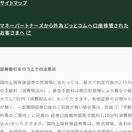
サイトマップ
マネーパートナーズから外為どっとコムへ口座移管された
お客さまへ
証券取引を行う上での注意点
国内上場有価証券の売買等に当たっては、最大で約定代金の2.75％
の手数料（消費税込み）、最低手数料は取引形態等により異なり最
大で2,750円（消費税込み）をいただきます。有価証券のお預かり
が無く、一定期間証券口座のご利用が無い場合等は、別紙 ①「手数
料等のご案内」に記載の 証券口座維持管理手数料1,100円(消費税
込み)をいただきます。国内上場有価証券等は、株式相場、金利水
準、為替相場、不動産相場、商品相場等の価格の変動等および有価