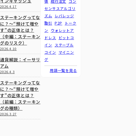
インキャッシュ
値
成行注文
コン
2026.4.17
センサスアルゴリ
ズム
レバレッジ
ステーキングってな
取引
P2P
トーク
に？～“預けて増や
す”の正体とは？
ン
ウォレットア
（中編：ステーキン
ドレス
ビットコ
グのリスク）
イン
ステーブル
2026.4.10
コイン
マイニン
通貨解説：イーサリ
グ
アム
用語一覧を見る
2026.4.3
ステーキングってな
に？～“預けて増や
す”の正体とは？
（前編：ステーキン
グの種類）
2026.3.27