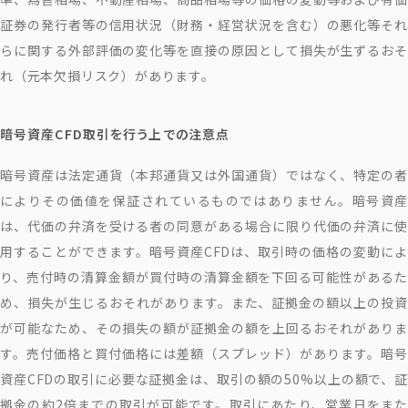
証券の発行者等の信用状況（財務・経営状況を含む）の悪化等それ
らに関する外部評価の変化等を直接の原因として損失が生ずるおそ
れ（元本欠損リスク）があります。
暗号資産CFD取引を行う上での注意点
暗号資産は法定通貨（本邦通貨又は外国通貨）ではなく、特定の者
によりその価値を保証されているものではありません。暗号資産
は、代価の弁済を受ける者の同意がある場合に限り代価の弁済に使
用することができます。暗号資産CFDは、取引時の価格の変動によ
り、売付時の清算金額が買付時の清算金額を下回る可能性があるた
め、損失が生じるおそれがあります。また、証拠金の額以上の投資
が可能なため、その損失の額が証拠金の額を上回るおそれがありま
す。売付価格と買付価格には差額（スプレッド）があります。暗号
資産CFDの取引に必要な証拠金は、取引の額の50%以上の額で、証
拠金の約2倍までの取引が可能です。取引にあたり、営業日をまた