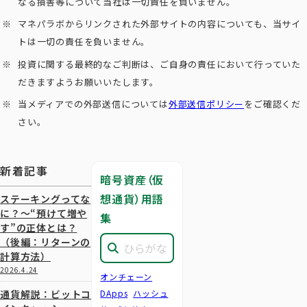
なる損害等について当社は一切責任を負いません。
マネパラボからリンクされた外部サイトの内容についても、当サイ
トは一切の責任を負いません。
投資に関する最終的なご判断は、ご自身の責任において行っていた
だきますようお願いいたします。
当メディアでの外部送信については
外部送信ポリシー
をご確認くだ
さい。
新着記事
暗号資産（仮
想通貨）用語
ステーキングってな
に？～“預けて増や
集
す”の正体とは？
（後編：リターンの
計算方法）
2026.4.24
オンチェーン
通貨解説：ビットコ
DApps
ハッシュ