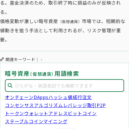
る。差金決済のため、取引終了時に損益のみが反映され
る。
価格変動が激しい暗号資産
市場では、短期的な
（仮想通貨）
値動きを狙う手法として利用されるが、リスク管理が重
要。
関連キーワード
-
暗号資産
用語検索
（仮想通貨）
オンチェーン
DApps
ハッシュ値
成行注文
コンセンサスアルゴリズム
レバレッジ取引
P2P
トークン
ウォレットアドレス
ビットコイン
ステーブルコイン
マイニング