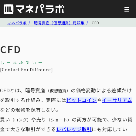
マネパラボ
暗号資産（仮想通貨）用語集
CFD
CFD
しーえふでぃー
Contact For Diffrence
CFDとは、暗号資産
の価格変動による差額だけ
（仮想通貨）
を取引する仕組み。実際には
ビットコイン
や
イーサリアム
などの現物を保有しない。
買い
や売り
の両方が可能で、少ない資
（ロング）
（ショート）
金で大きな取引ができる
レバレッジ取引
にも対応してい