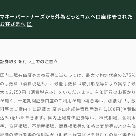
マネーパートナーズから外為どっとコムへ口座移管された
お客さまへ
証券取引を行う上での注意点
国内上場有価証券の売買等に当たっては、最大で約定代金の2.75％
の手数料（消費税込み）、最低手数料は取引形態等により異なり最
大で2,750円（消費税込み）をいただきます。有価証券のお預かり
が無く、一定期間証券口座のご利用が無い場合等は、別紙 ①「手数
料等のご案内」に記載の 証券口座維持管理手数料1,100円(消費税
込み)をいただきます。国内上場有価証券等は、株式相場、金利水
準、為替相場、不動産相場、商品相場等の価格の変動等および有価
証券の発行者等の信用状況（財務・経営状況を含む）の悪化等それ