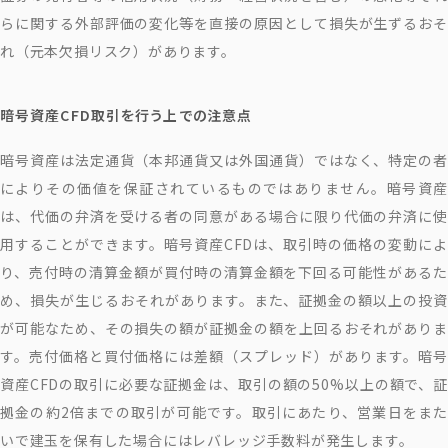
らに関する外部評価の変化等を直接の原因として損失が生ずるおそ
れ（元本欠損リスク）があります。
暗号資産CFD取引を行う上での注意点
暗号資産は法定通貨（本邦通貨又は外国通貨）ではなく、特定の者
によりその価値を保証されているものではありません。暗号資産
は、代価の弁済を受ける者の同意がある場合に限り代価の弁済に使
用することができます。暗号資産CFDは、取引時の価格の変動によ
り、売付時の清算金額が買付時の清算金額を下回る可能性があるた
め、損失が生じるおそれがあります。また、証拠金の額以上の投資
が可能なため、その損失の額が証拠金の額を上回るおそれがありま
す。売付価格と買付価格には差額（スプレッド）があります。暗号
資産CFDの取引に必要な証拠金は、取引の額の50%以上の額で、証
拠金の約2倍までの取引が可能です。取引にあたり、営業日をまた
いで建玉を保有した場合にはレバレッジ手数料が発生します。