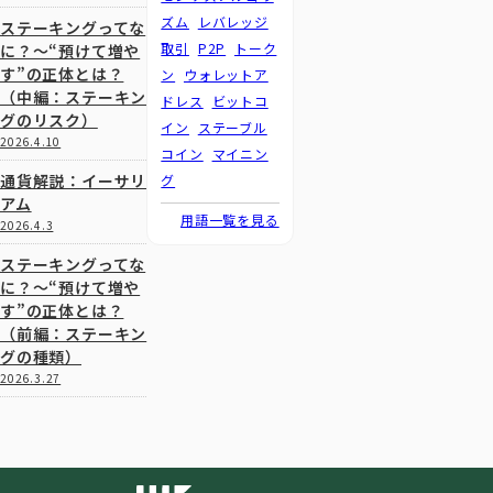
ズム
レバレッジ
ステーキングってな
取引
P2P
トーク
に？～“預けて増や
す”の正体とは？
ン
ウォレットア
（中編：ステーキン
ドレス
ビットコ
グのリスク）
イン
ステーブル
2026.4.10
コイン
マイニン
通貨解説：イーサリ
グ
アム
用語一覧を見る
2026.4.3
ステーキングってな
に？～“預けて増や
す”の正体とは？
（前編：ステーキン
グの種類）
2026.3.27