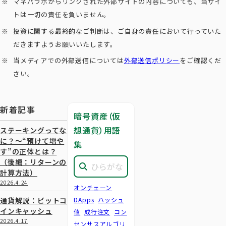
マネパラボからリンクされた外部サイトの内容についても、当サイ
トは一切の責任を負いません。
投資に関する最終的なご判断は、ご自身の責任において行っていた
だきますようお願いいたします。
当メディアでの外部送信については
外部送信ポリシー
をご確認くだ
さい。
新着記事
暗号資産（仮
想通貨）用語
ステーキングってな
に？～“預けて増や
集
す”の正体とは？
（後編：リターンの
計算方法）
2026.4.24
オンチェーン
通貨解説：ビットコ
DApps
ハッシュ
インキャッシュ
値
成行注文
コン
2026.4.17
センサスアルゴリ