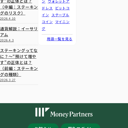
す”の正体とは？
ン
ウォレットア
（中編：ステーキン
ドレス
ビットコ
グのリスク）
イン
ステーブル
2026.4.10
コイン
マイニン
通貨解説：イーサリ
グ
アム
用語一覧を見る
2026.4.3
ステーキングってな
に？～“預けて増や
す”の正体とは？
（前編：ステーキン
グの種類）
2026.3.27