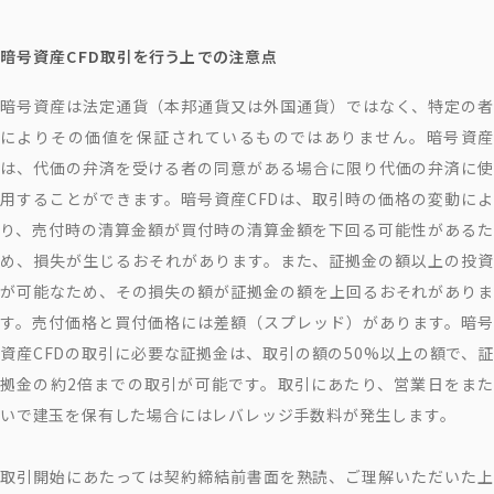
暗号資産CFD取引を行う上での注意点
暗号資産は法定通貨（本邦通貨又は外国通貨）ではなく、特定の者
によりその価値を保証されているものではありません。暗号資産
は、代価の弁済を受ける者の同意がある場合に限り代価の弁済に使
用することができます。暗号資産CFDは、取引時の価格の変動によ
り、売付時の清算金額が買付時の清算金額を下回る可能性があるた
め、損失が生じるおそれがあります。また、証拠金の額以上の投資
が可能なため、その損失の額が証拠金の額を上回るおそれがありま
す。売付価格と買付価格には差額（スプレッド）があります。暗号
資産CFDの取引に必要な証拠金は、取引の額の50%以上の額で、証
拠金の約2倍までの取引が可能です。取引にあたり、営業日をまた
いで建玉を保有した場合にはレバレッジ手数料が発生します。
取引開始にあたっては契約締結前書面を熟読、ご理解いただいた上