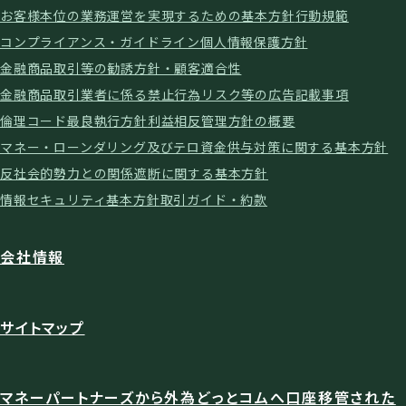
お客様本位の業務運営を実現するための基本方針
行動規範
コンプライアンス・ガイドライン
個人情報保護方針
金融商品取引等の勧誘方針・顧客適合性
金融商品取引業者に係る禁止行為
リスク等の広告記載事項
倫理コード
最良執行方針
利益相反管理方針の概要
マネー・ローンダリング及びテロ資金供与対策に関する基本方針
反社会的勢力との関係遮断に関する基本方針
情報セキュリティ基本方針
取引ガイド・約款
会社情報
サイトマップ
マネーパートナーズから外為どっとコムへ口座移管された