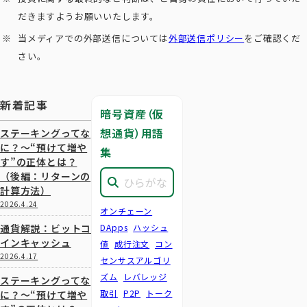
だきますようお願いいたします。
当メディアでの外部送信については
外部送信ポリシー
をご確認くだ
さい。
新着記事
暗号資産（仮
想通貨）用語
ステーキングってな
に？～“預けて増や
集
す”の正体とは？
（後編：リターンの
計算方法）
2026.4.24
オンチェーン
通貨解説：ビットコ
DApps
ハッシュ
インキャッシュ
値
成行注文
コン
2026.4.17
センサスアルゴリ
ズム
レバレッジ
ステーキングってな
取引
P2P
トーク
に？～“預けて増や