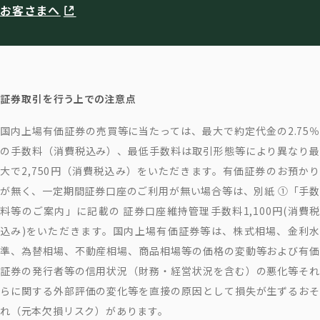
お客さまへ
証券取引を行う上での注意点
国内上場有価証券の売買等に当たっては、最大で約定代金の2.75％
の手数料（消費税込み）、最低手数料は取引形態等により異なり最
大で2,750円（消費税込み）をいただきます。有価証券のお預かり
が無く、一定期間証券口座のご利用が無い場合等は、別紙 ①「手数
料等のご案内」に記載の 証券口座維持管理手数料1,100円(消費税
込み)をいただきます。国内上場有価証券等は、株式相場、金利水
準、為替相場、不動産相場、商品相場等の価格の変動等および有価
証券の発行者等の信用状況（財務・経営状況を含む）の悪化等それ
らに関する外部評価の変化等を直接の原因として損失が生ずるおそ
れ（元本欠損リスク）があります。