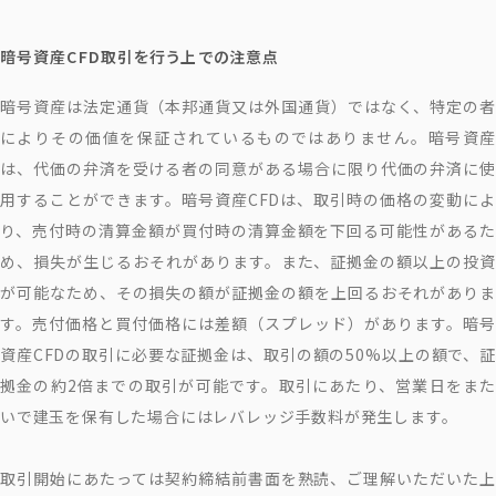
暗号資産CFD取引を行う上での注意点
暗号資産は法定通貨（本邦通貨又は外国通貨）ではなく、特定の者
によりその価値を保証されているものではありません。暗号資産
は、代価の弁済を受ける者の同意がある場合に限り代価の弁済に使
用することができます。暗号資産CFDは、取引時の価格の変動によ
り、売付時の清算金額が買付時の清算金額を下回る可能性があるた
め、損失が生じるおそれがあります。また、証拠金の額以上の投資
が可能なため、その損失の額が証拠金の額を上回るおそれがありま
す。売付価格と買付価格には差額（スプレッド）があります。暗号
資産CFDの取引に必要な証拠金は、取引の額の50%以上の額で、証
拠金の約2倍までの取引が可能です。取引にあたり、営業日をまた
いで建玉を保有した場合にはレバレッジ手数料が発生します。
取引開始にあたっては契約締結前書面を熟読、ご理解いただいた上