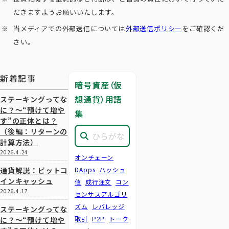
だきますようお願いいたします。
当メディアでの外部送信については
外部送信ポリシー
をご確認くだ
さい。
新着記事
暗号資産（仮
想通貨）用語
ステーキングってな
に？～“預けて増や
集
す”の正体とは？
（後編：リターンの
計算方法）
2026.4.24
オンチェーン
通貨解説：ビットコ
DApps
ハッシュ
インキャッシュ
値
成行注文
コン
2026.4.17
センサスアルゴリ
ズム
レバレッジ
ステーキングってな
取引
P2P
トーク
に？～“預けて増や