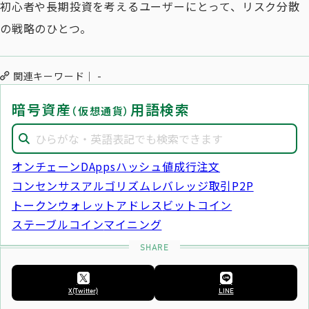
初心者や長期投資を考えるユーザーにとって、リスク分散
の戦略のひとつ。
関連キーワード
-
暗号資産
用語検索
（仮想通貨）
オンチェーン
DApps
ハッシュ値
成行注文
コンセンサスアルゴリズム
レバレッジ取引
P2P
トークン
ウォレットアドレス
ビットコイン
ステーブルコイン
マイニング
X(Twitter)
LINE