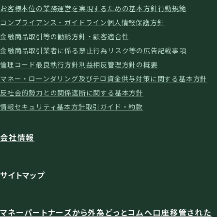
お客様本位の業務運営を実現するための基本方針
行動規範
コンプライアンス・ガイドライン
個人情報保護方針
金融商品取引等の勧誘方針・顧客適合性
金融商品取引業者に係る禁止行為
リスク等の広告記載事項
倫理コード
最良執行方針
利益相反管理方針の概要
マネー・ローンダリング及びテロ資金供与対策に関する基本方針
反社会的勢力との関係遮断に関する基本方針
情報セキュリティ基本方針
取引ガイド・約款
会社情報
サイトマップ
マネーパートナーズから外為どっとコムへ口座移管された