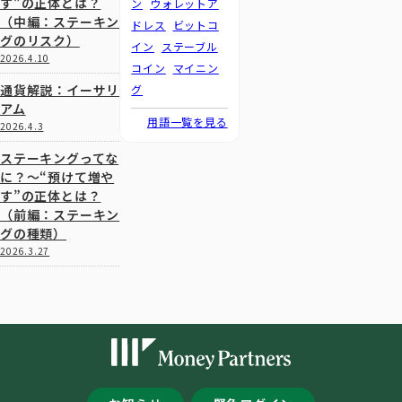
す”の正体とは？
ン
ウォレットア
（中編：ステーキン
ドレス
ビットコ
グのリスク）
イン
ステーブル
2026.4.10
コイン
マイニン
通貨解説：イーサリ
グ
アム
用語一覧を見る
2026.4.3
ステーキングってな
に？～“預けて増や
す”の正体とは？
（前編：ステーキン
グの種類）
2026.3.27