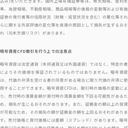
込み)をいただきます。国内上場有価証券等は、株式相場、金利水
準、為替相場、不動産相場、商品相場等の価格の変動等および有価
証券の発行者等の信用状況（財務・経営状況を含む）の悪化等それ
らに関する外部評価の変化等を直接の原因として損失が生ずるおそ
れ（元本欠損リスク）があります。
暗号資産CFD取引を行う上での注意点
暗号資産は法定通貨（本邦通貨又は外国通貨）ではなく、特定の者
によりその価値を保証されているものではありません。暗号資産
は、代価の弁済を受ける者の同意がある場合に限り代価の弁済に使
用することができます。暗号資産CFDは、取引時の価格の変動によ
り、売付時の清算金額が買付時の清算金額を下回る可能性があるた
め、損失が生じるおそれがあります。また、証拠金の額以上の投資
が可能なため、その損失の額が証拠金の額を上回るおそれがありま
す。売付価格と買付価格には差額（スプレッド）があります。暗号
資産CFDの取引に必要な証拠金は、取引の額の50%以上の額で、証