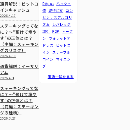
通貨解説：ビットコ
DApps
ハッシュ
インキャッシュ
値
成行注文
コン
2026.4.17
センサスアルゴリ
ズム
レバレッジ
ステーキングってな
取引
P2P
トーク
に？～“預けて増や
す”の正体とは？
ン
ウォレットア
（中編：ステーキン
ドレス
ビットコ
グのリスク）
イン
ステーブル
2026.4.10
コイン
マイニン
通貨解説：イーサリ
グ
アム
用語一覧を見る
2026.4.3
ステーキングってな
に？～“預けて増や
す”の正体とは？
（前編：ステーキン
グの種類）
2026.3.27