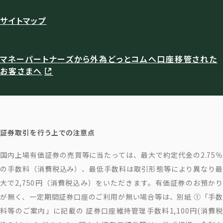
サイトマップ
マネーパートナーズから外為どっとコムへ口座移管された
お客さまへ
証券取引を行う上での注意点
国内上場有価証券の売買等に当たっては、最大で約定代金の2.75％
の手数料（消費税込み）、最低手数料は取引形態等により異なり最
大で2,750円（消費税込み）をいただきます。有価証券のお預かり
が無く、一定期間証券口座のご利用が無い場合等は、別紙 ①「手数
料等のご案内」に記載の 証券口座維持管理手数料1,100円(消費税