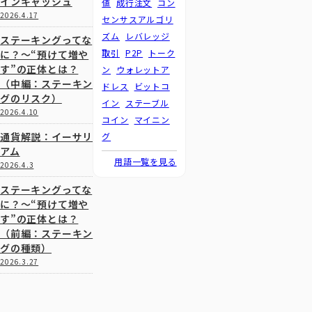
インキャッシュ
値
成行注文
コン
2026.4.17
センサスアルゴリ
ズム
レバレッジ
ステーキングってな
取引
P2P
トーク
に？～“預けて増や
す”の正体とは？
ン
ウォレットア
（中編：ステーキン
ドレス
ビットコ
グのリスク）
イン
ステーブル
2026.4.10
コイン
マイニン
通貨解説：イーサリ
グ
アム
用語一覧を見る
2026.4.3
ステーキングってな
に？～“預けて増や
す”の正体とは？
（前編：ステーキン
グの種類）
2026.3.27