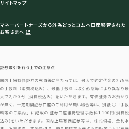
サイトマップ
マネーパートナーズから外為どっとコムへ口座移管された
お客さまへ
証券取引を行う上での注意点
国内上場有価証券の売買等に当たっては、最大で約定代金の2.75％
の手数料（消費税込み）、最低手数料は取引形態等により異なり最
大で2,750円（消費税込み）をいただきます。有価証券のお預かり
が無く、一定期間証券口座のご利用が無い場合等は、別紙 ①「手数
料等のご案内」に記載の 証券口座維持管理手数料1,100円(消費税
込み)をいただきます。国内上場有価証券等は、株式相場、金利水
準、為替相場、不動産相場、商品相場等の価格の変動等および有価