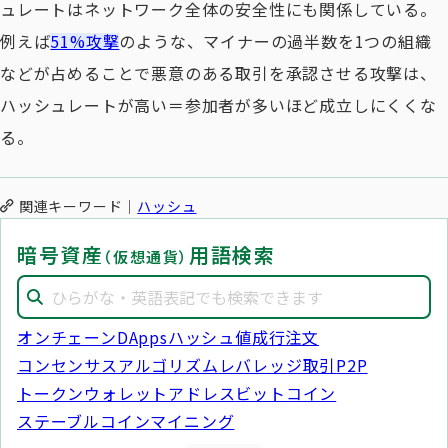
ュレートはネットワーク全体の安全性にも関係している。
例えば
51%攻撃
のような、マイナーの過半数を1つの組織
などが占めることで悪意のある取引を承認させる攻撃は、
ハッシュレートが高い＝参加者が多いほど成立しにくくな
る。
関連キーワード
ハッシュ
暗号資産
用語検索
（仮想通貨）
オンチェーン
DApps
ハッシュ値
成行注文
コンセンサスアルゴリズム
レバレッジ取引
P2P
トークン
ウォレットアドレス
ビットコイン
ステーブルコイン
マイニング