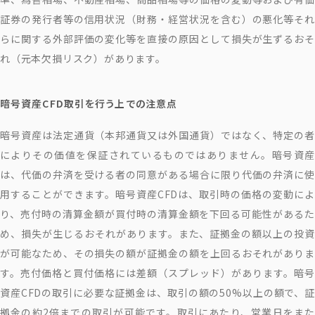
証券の発行者等の信用状況（財務・経営状況を含む）の悪化等それ
らに関する外部評価の変化等を直接の原因として損失が生ずるおそ
れ（元本欠損リスク）があります。
暗号資産CFD取引を行う上での注意点
暗号資産は法定通貨（本邦通貨又は外国通貨）ではなく、特定の者
によりその価値を保証されているものではありません。暗号資産
は、代価の弁済を受ける者の同意がある場合に限り代価の弁済に使
用することができます。暗号資産CFDは、取引時の価格の変動によ
り、売付時の清算金額が買付時の清算金額を下回る可能性があるた
め、損失が生じるおそれがあります。また、証拠金の額以上の投資
が可能なため、その損失の額が証拠金の額を上回るおそれがありま
す。売付価格と買付価格には差額（スプレッド）があります。暗号
資産CFDの取引に必要な証拠金は、取引の額の50%以上の額で、証
拠金の約2倍までの取引が可能です。取引にあたり、営業日をまた