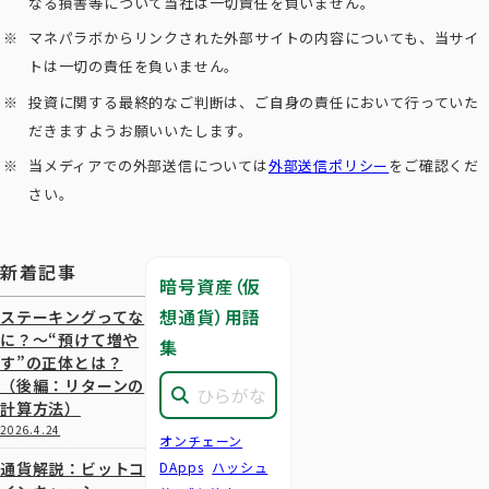
なる損害等について当社は一切責任を負いません。
マネパラボからリンクされた外部サイトの内容についても、当サイ
トは一切の責任を負いません。
投資に関する最終的なご判断は、ご自身の責任において行っていた
だきますようお願いいたします。
当メディアでの外部送信については
外部送信ポリシー
をご確認くだ
さい。
新着記事
暗号資産（仮
想通貨）用語
ステーキングってな
に？～“預けて増や
集
す”の正体とは？
（後編：リターンの
計算方法）
2026.4.24
オンチェーン
通貨解説：ビットコ
DApps
ハッシュ