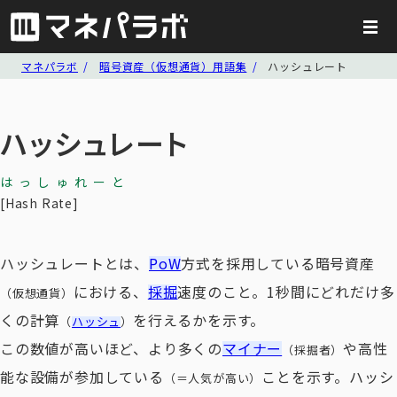
マネパラボ
暗号資産（仮想通貨）用語集
ハッシュレート
ハッシュレート
はっしゅれーと
Hash Rate
ハッシュレートとは、
PoW
方式を採用している暗号資産
における、
採掘
速度のこと。1秒間にどれだけ多
（仮想通貨）
くの計算
を行えるかを示す。
（
ハッシュ
）
この数値が高いほど、より多くの
マイナー
や高性
（採掘者）
能な設備が参加している
ことを示す。ハッシ
（＝人気が高い）