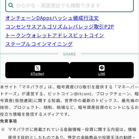
オンチェーン
DApps
ハッシュ値
成行注文
コンセンサスアルゴリズム
レバレッジ取引
P2P
トークン
ウォレットアドレス
ビットコイン
ステーブルコイン
マイニング
X(Twitter)
LINE
本サイト「マネパラボ」は、暗号資産CFD取引を提供する「マネーパー
トナーズ」が運営する、ビットコイン(Bitcoin)、ブロックチェーン、暗
号資産(仮想通貨)に関する知識、世界中の最新のトピックス、最先端の
技術、プロジェクト、規制、相場など、暗号資産投資のヒントになるお
役立ち情報を発信するメディアです。
免責事項
マネパラボに掲載されている金融情報・投資に関する内容は、情報
提供を目的としたものであり、特定の金融商品や投資手法の勧誘・