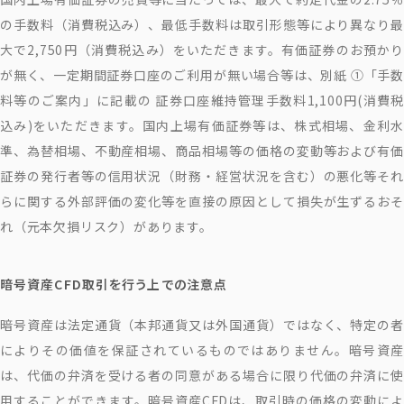
の手数料（消費税込み）、最低手数料は取引形態等により異なり最
大で2,750円（消費税込み）をいただきます。有価証券のお預かり
が無く、一定期間証券口座のご利用が無い場合等は、別紙 ①「手数
料等のご案内」に記載の 証券口座維持管理手数料1,100円(消費税
込み)をいただきます。国内上場有価証券等は、株式相場、金利水
準、為替相場、不動産相場、商品相場等の価格の変動等および有価
証券の発行者等の信用状況（財務・経営状況を含む）の悪化等それ
らに関する外部評価の変化等を直接の原因として損失が生ずるおそ
れ（元本欠損リスク）があります。
暗号資産CFD取引を行う上での注意点
暗号資産は法定通貨（本邦通貨又は外国通貨）ではなく、特定の者
によりその価値を保証されているものではありません。暗号資産
は、代価の弁済を受ける者の同意がある場合に限り代価の弁済に使
用することができます。暗号資産CFDは、取引時の価格の変動によ