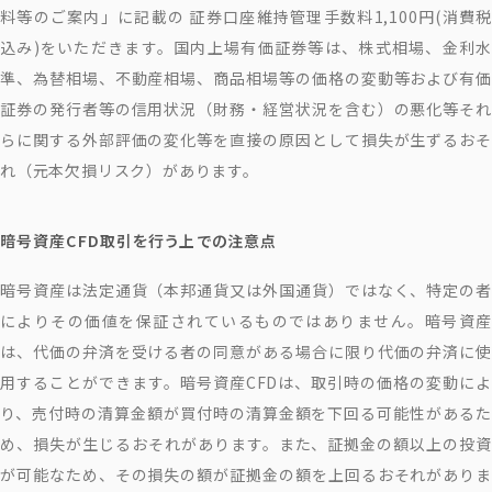
料等のご案内」に記載の 証券口座維持管理手数料1,100円(消費税
込み)をいただきます。国内上場有価証券等は、株式相場、金利水
準、為替相場、不動産相場、商品相場等の価格の変動等および有価
証券の発行者等の信用状況（財務・経営状況を含む）の悪化等それ
らに関する外部評価の変化等を直接の原因として損失が生ずるおそ
れ（元本欠損リスク）があります。
暗号資産CFD取引を行う上での注意点
暗号資産は法定通貨（本邦通貨又は外国通貨）ではなく、特定の者
によりその価値を保証されているものではありません。暗号資産
は、代価の弁済を受ける者の同意がある場合に限り代価の弁済に使
用することができます。暗号資産CFDは、取引時の価格の変動によ
り、売付時の清算金額が買付時の清算金額を下回る可能性があるた
め、損失が生じるおそれがあります。また、証拠金の額以上の投資
が可能なため、その損失の額が証拠金の額を上回るおそれがありま