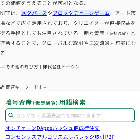
ての価値を与えることが可能となる。
NFTは、
メタバース
や
ブロックチェーンゲーム
、アート市
場などで広く活用されており、クリエイターが直接収益を
得る手段としても注目されている。暗号資産
と
（仮想通貨）
連動することで、グローバルな取引や二次流通も可能にな
る。
その他の呼び方
非代替性トークン
関連キーワード
-
暗号資産
用語検索
（仮想通貨）
オンチェーン
DApps
ハッシュ値
成行注文
コンセンサスアルゴリズム
レバレッジ取引
P2P