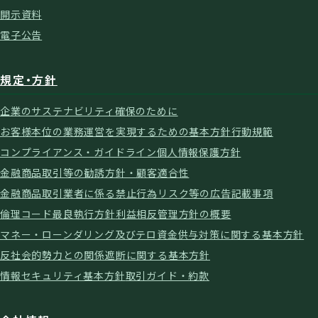
開示資料
電子公告
規定・方針
企業のサステナビリティ確保のために
お客様本位の業務運営を実現するための基本方針
行動規範
コンプライアンス・ガイドライン
個人情報保護方針
金融商品取引等の勧誘方針・顧客適合性
金融商品取引業者に係る禁止行為
リスク等の広告記載事項
倫理コード
最良執行方針
利益相反管理方針の概要
マネー・ローンダリング及びテロ資金供与対策に関する基本方針
反社会的勢力との関係遮断に関する基本方針
情報セキュリティ基本方針
取引ガイド・約款