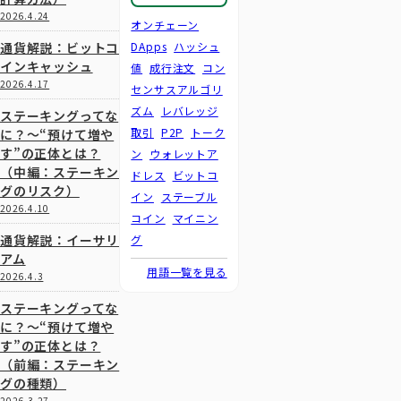
2026.4.24
オンチェーン
通貨解説：ビットコ
DApps
ハッシュ
インキャッシュ
値
成行注文
コン
2026.4.17
センサスアルゴリ
ズム
レバレッジ
ステーキングってな
取引
P2P
トーク
に？～“預けて増や
す”の正体とは？
ン
ウォレットア
（中編：ステーキン
ドレス
ビットコ
グのリスク）
イン
ステーブル
2026.4.10
コイン
マイニン
通貨解説：イーサリ
グ
アム
用語一覧を見る
2026.4.3
ステーキングってな
に？～“預けて増や
す”の正体とは？
（前編：ステーキン
グの種類）
2026.3.27