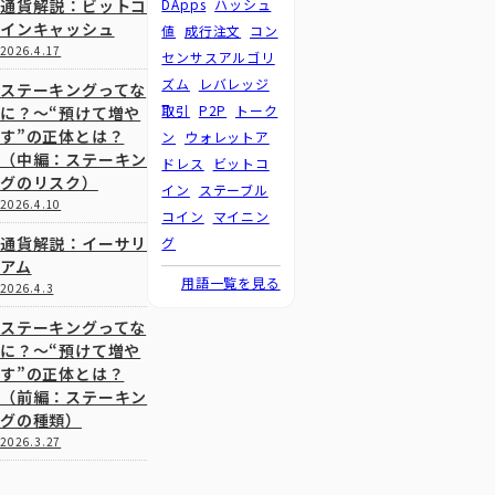
通貨解説：ビットコ
DApps
ハッシュ
インキャッシュ
値
成行注文
コン
2026.4.17
センサスアルゴリ
ズム
レバレッジ
ステーキングってな
取引
P2P
トーク
に？～“預けて増や
す”の正体とは？
ン
ウォレットア
（中編：ステーキン
ドレス
ビットコ
グのリスク）
イン
ステーブル
2026.4.10
コイン
マイニン
通貨解説：イーサリ
グ
アム
用語一覧を見る
2026.4.3
ステーキングってな
に？～“預けて増や
す”の正体とは？
（前編：ステーキン
グの種類）
2026.3.27