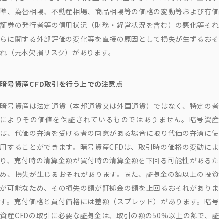
準、為替相場、不動産相場、商品相場等の価格の変動等および有価
証券の発行者等の信用状況（財務・経営状況を含む）の悪化等それ
らに関する外部評価の変化等を直接の原因として損失が生ずるおそ
れ（元本欠損リスク）があります。
暗号資産CFD取引を行う上での注意点
暗号資産は法定通貨（本邦通貨又は外国通貨）ではなく、特定の者
によりその価値を保証されているものではありません。暗号資産
は、代価の弁済を受ける者の同意がある場合に限り代価の弁済に使
用することができます。暗号資産CFDは、取引時の価格の変動によ
り、売付時の清算金額が買付時の清算金額を下回る可能性があるた
め、損失が生じるおそれがあります。また、証拠金の額以上の投資
が可能なため、その損失の額が証拠金の額を上回るおそれがありま
す。売付価格と買付価格には差額（スプレッド）があります。暗号
資産CFDの取引に必要な証拠金は、取引の額の50%以上の額で、証