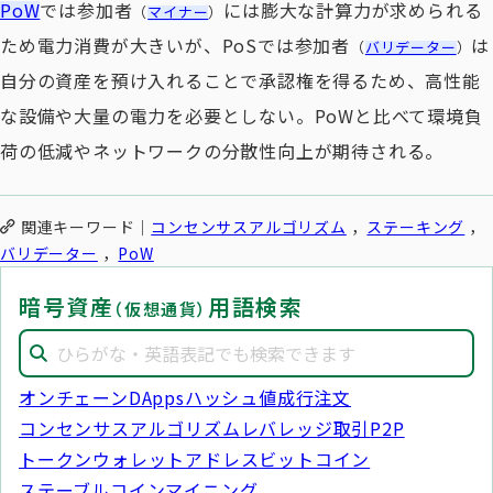
PoW
では参加者
には膨大な計算力が求められる
（
マイナー
）
ため電力消費が大きいが、PoSでは参加者
は
（
バリデーター
）
自分の資産を預け入れることで承認権を得るため、高性能
な設備や大量の電力を必要としない。PoWと比べて環境負
荷の低減やネットワークの分散性向上が期待される。
関連キーワード
コンセンサスアルゴリズム
ステーキング
バリデーター
PoW
暗号資産
用語検索
（仮想通貨）
オンチェーン
DApps
ハッシュ値
成行注文
コンセンサスアルゴリズム
レバレッジ取引
P2P
トークン
ウォレットアドレス
ビットコイン
ステーブルコイン
マイニング