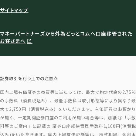
サイトマップ
マネーパートナーズから外為どっとコムへ口座移管された
お客さまへ
証券取引を行う上での注意点
国内上場有価証券の売買等に当たっては、最大で約定代金の2.75％
の手数料（消費税込み）、最低手数料は取引形態等により異なり最
大で2,750円（消費税込み）をいただきます。有価証券のお預かり
が無く、一定期間証券口座のご利用が無い場合等は、別紙 ①「手数
料等のご案内」に記載の 証券口座維持管理手数料1,100円(消費税
込み)をいただきます。国内上場有価証券等は、株式相場、金利水