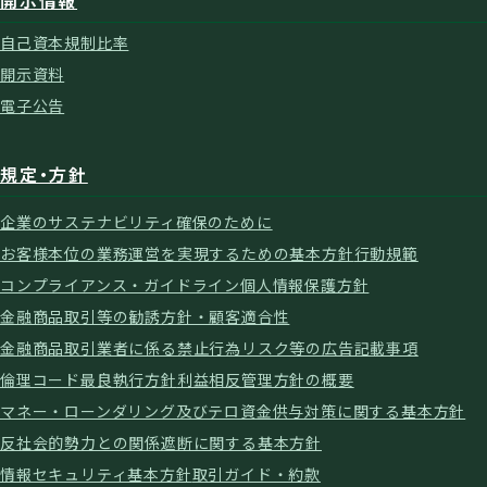
自己資本規制比率
開示資料
電子公告
規定・方針
企業のサステナビリティ確保のために
お客様本位の業務運営を実現するための基本方針
行動規範
コンプライアンス・ガイドライン
個人情報保護方針
金融商品取引等の勧誘方針・顧客適合性
金融商品取引業者に係る禁止行為
リスク等の広告記載事項
倫理コード
最良執行方針
利益相反管理方針の概要
マネー・ローンダリング及びテロ資金供与対策に関する基本方針
反社会的勢力との関係遮断に関する基本方針
情報セキュリティ基本方針
取引ガイド・約款