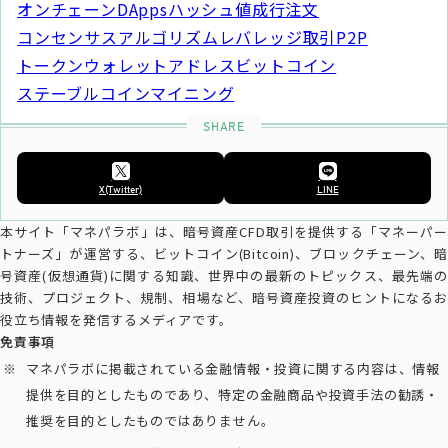
オンチェーン
DApps
ハッシュ値
成行注文
コンセンサスアルゴリズム
レバレッジ取引
P2P
トークン
ウォレットアドレス
ビットコイン
ステーブルコイン
マイニング
X(Twitter)
LINE
本サイト「マネパラボ」は、暗号資産CFD取引を提供する「マネーパー
トナーズ」が運営する、ビットコイン(Bitcoin)、ブロックチェーン、暗
号資産(仮想通貨)に関する知識、世界中の最新のトピックス、最先端の
技術、プロジェクト、規制、相場など、暗号資産投資のヒントになるお
役立ち情報を発信するメディアです。
免責事項
マネパラボに掲載されている金融情報・投資に関する内容は、情報
提供を目的としたものであり、特定の金融商品や投資手法の勧誘・
推奨を目的としたものではありません。