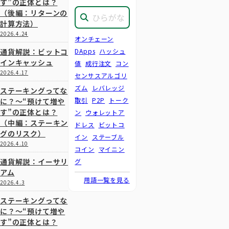
す”の正体とは？
（後編：リターンの
計算方法）
2026.4.24
オンチェーン
通貨解説：ビットコ
DApps
ハッシュ
インキャッシュ
値
成行注文
コン
2026.4.17
センサスアルゴリ
ズム
レバレッジ
ステーキングってな
取引
P2P
トーク
に？～“預けて増や
す”の正体とは？
ン
ウォレットア
（中編：ステーキン
ドレス
ビットコ
グのリスク）
イン
ステーブル
2026.4.10
コイン
マイニン
通貨解説：イーサリ
グ
アム
用語一覧を見る
2026.4.3
ステーキングってな
に？～“預けて増や
す”の正体とは？