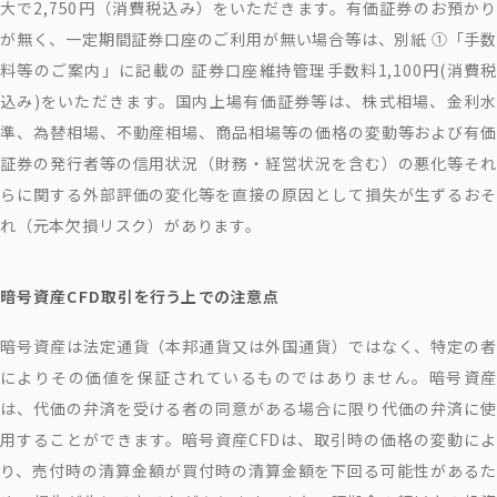
大で2,750円（消費税込み）をいただきます。有価証券のお預かり
が無く、一定期間証券口座のご利用が無い場合等は、別紙 ①「手数
料等のご案内」に記載の 証券口座維持管理手数料1,100円(消費税
込み)をいただきます。国内上場有価証券等は、株式相場、金利水
準、為替相場、不動産相場、商品相場等の価格の変動等および有価
証券の発行者等の信用状況（財務・経営状況を含む）の悪化等それ
らに関する外部評価の変化等を直接の原因として損失が生ずるおそ
れ（元本欠損リスク）があります。
暗号資産CFD取引を行う上での注意点
暗号資産は法定通貨（本邦通貨又は外国通貨）ではなく、特定の者
によりその価値を保証されているものではありません。暗号資産
は、代価の弁済を受ける者の同意がある場合に限り代価の弁済に使
用することができます。暗号資産CFDは、取引時の価格の変動によ
り、売付時の清算金額が買付時の清算金額を下回る可能性があるた