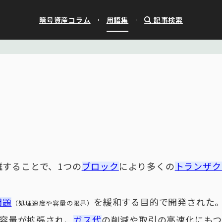
暗号資産コラム
用語集
記事検索
離することで、1つの
ブロック
により多くの
トランザク
問題
を緩和する目的で開発された
（処理速度や容量の限界）
容量が拡張され、
ガス代
の削減や取引の高速化にも