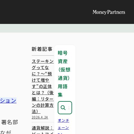
新着記事
暗号
資産
ステーキン
グってな
（仮想
に？～“預
通貨）
けて増や
用語
す”の正体
とは？（後
集
編：リター
ション
ンの計算方
法）
2026.4.24
オンチ
。署名部
通貨解説：
ェーン
つなが