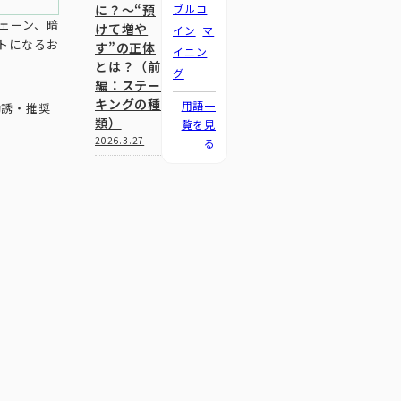
に？～“預
ブルコ
チェーン、暗
けて増や
イン
マ
トになるお
す”の正体
イニン
とは？（前
グ
編：ステー
キングの種
用語一
勧誘・推奨
類）
覧を見
2026.3.27
る