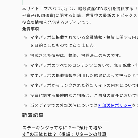
本サイト「マネパラボ」は、暗号資産CFD取引を提供する「マ
号資産(仮想通貨)に関する知識、世界中の最新のトピック
役立ち情報を発信するメディアです。
免責事項
マネパラボに掲載されている金融情報・投資に関する内
を目的としたものではありません。
掲載された情報は、執筆、掲載時点のものです。
マネパラボのすべてのコンテンツにおいて、無断転載・
マネパラボの掲載情報を利用した結果によって被ったと
マネパラボからリンクされた外部サイトの内容について
投資に関する最終的なご判断は、ご自身の責任において
当メディアでの外部送信については
外部送信ポリシー
を
新着記事
ステーキングってなに？～“預けて増や
す”の正体とは？（後編：リターンの計算