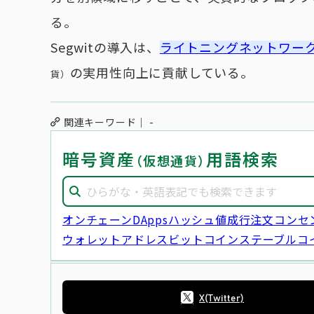
る。
Segwitの導入は、
ライトニングネットワー
の実用性向上に貢献している。
貨）
関連キーワード
-
暗号資産
用語検索
（仮想通貨）
オンチェーン
DApps
ハッシュ値
成行注文
コンセ
ウォレットアドレス
ビットコイン
ステーブルコ
X(Twitter)