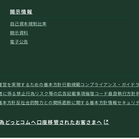
開示情報
自己資本規制比率
開示資料
電子公告
運営を実現するための基本方針
行動規範
コンプライアンス・ガイド
者に係る禁止行為
リスク等の広告記載事項
倫理コード
最良執行方針
基本方針
反社会的勢力との関係遮断に関する基本方針
情報セキュリ
外為どっとコムへ口座移管されたお客さまへ