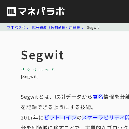
マネパラボ
暗号資産（仮想通貨）用語集
Segwit
Segwit
せぐうぃっと
Segwit
Segwitとは、取引データから
署名
情報を分
を記録できるようにする技術。
2017年に
ビットコイン
の
スケーラビリティ
分を別領域に移すことで、実質的なブロック