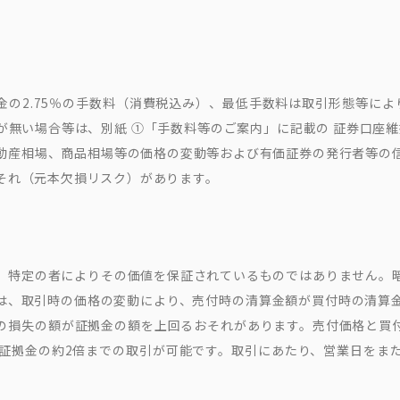
の2.75％の手数料（消費税込み）、最低手数料は取引形態等により
無い場合等は、別紙 ①「手数料等のご案内」に記載の 証券口座維持管
動産相場、商品相場等の価格の変動等および有価証券の発行者等の
それ（元本欠損リスク）があります。
、特定の者によりその価値を保証されているものではありません。
Dは、取引時の価格の変動により、売付時の清算金額が買付時の清算
の損失の額が証拠金の額を上回るおそれがあります。売付価格と買付
、証拠金の約2倍までの取引が可能です。取引にあたり、営業日をま