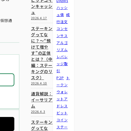
ビットコイ
DApps
ンキャッシ
ハッシ
ュ
ュ値
成
2026.4.17
（仮想通
行注文
ステーキン
コンセ
グってな
ンサス
に？～“預
アルゴ
けて増や
リズム
す”の正体
レバレ
とは？（中
ッジ取
編：ステー
引
キングのリ
スク）
P2P
ト
2026.4.10
ークン
ウォレ
通貨解説：
ットア
イーサリア
ム
ドレス
2026.4.3
ビット
コイン
ステーキン
ステー
グってな