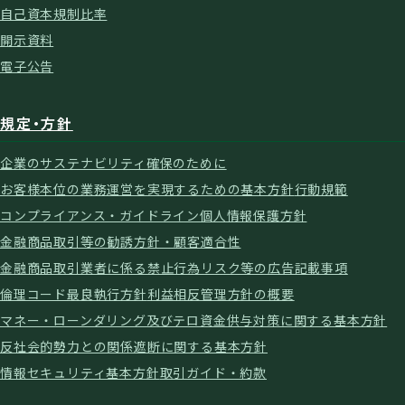
自己資本規制比率
開示資料
電子公告
規定・方針
企業のサステナビリティ確保のために
お客様本位の業務運営を実現するための基本方針
行動規範
コンプライアンス・ガイドライン
個人情報保護方針
金融商品取引等の勧誘方針・顧客適合性
金融商品取引業者に係る禁止行為
リスク等の広告記載事項
倫理コード
最良執行方針
利益相反管理方針の概要
マネー・ローンダリング及びテロ資金供与対策に関する基本方針
反社会的勢力との関係遮断に関する基本方針
情報セキュリティ基本方針
取引ガイド・約款