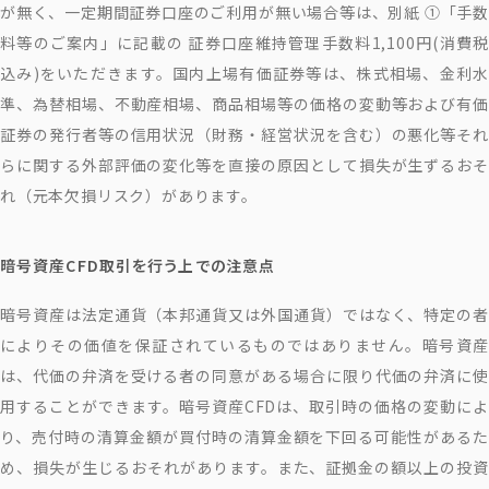
が無く、一定期間証券口座のご利用が無い場合等は、別紙 ①「手数
料等のご案内」に記載の 証券口座維持管理手数料1,100円(消費税
込み)をいただきます。国内上場有価証券等は、株式相場、金利水
準、為替相場、不動産相場、商品相場等の価格の変動等および有価
証券の発行者等の信用状況（財務・経営状況を含む）の悪化等それ
らに関する外部評価の変化等を直接の原因として損失が生ずるおそ
れ（元本欠損リスク）があります。
暗号資産CFD取引を行う上での注意点
暗号資産は法定通貨（本邦通貨又は外国通貨）ではなく、特定の者
によりその価値を保証されているものではありません。暗号資産
は、代価の弁済を受ける者の同意がある場合に限り代価の弁済に使
用することができます。暗号資産CFDは、取引時の価格の変動によ
り、売付時の清算金額が買付時の清算金額を下回る可能性があるた
め、損失が生じるおそれがあります。また、証拠金の額以上の投資