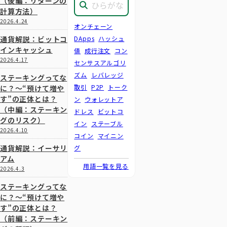
（後編：リターンの
計算方法）
2026.4.24
オンチェーン
通貨解説：ビットコ
DApps
ハッシュ
インキャッシュ
値
成行注文
コン
2026.4.17
センサスアルゴリ
ズム
レバレッジ
ステーキングってな
取引
P2P
トーク
に？～“預けて増や
す”の正体とは？
ン
ウォレットア
（中編：ステーキン
ドレス
ビットコ
グのリスク）
イン
ステーブル
2026.4.10
コイン
マイニン
通貨解説：イーサリ
グ
アム
用語一覧を見る
2026.4.3
ステーキングってな
に？～“預けて増や
す”の正体とは？
（前編：ステーキン