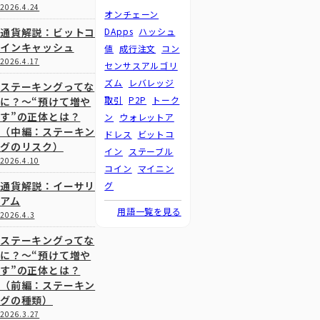
2026.4.24
オンチェーン
通貨解説：ビットコ
DApps
ハッシュ
インキャッシュ
値
成行注文
コン
2026.4.17
センサスアルゴリ
ズム
レバレッジ
ステーキングってな
取引
P2P
トーク
に？～“預けて増や
す”の正体とは？
ン
ウォレットア
（中編：ステーキン
ドレス
ビットコ
グのリスク）
イン
ステーブル
2026.4.10
コイン
マイニン
通貨解説：イーサリ
グ
アム
用語一覧を見る
2026.4.3
ステーキングってな
に？～“預けて増や
す”の正体とは？
（前編：ステーキン
グの種類）
2026.3.27