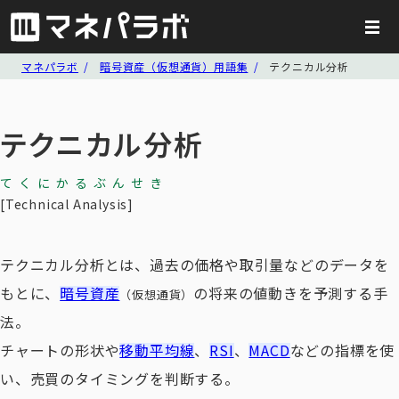
マネパラボ
暗号資産（仮想通貨）用語集
テクニカル分析
テクニカル分析
てくにかるぶんせき
Technical Analysis
テクニカル分析とは、過去の価格や取引量などのデータを
もとに、
暗号資産
の将来の値動きを予測する手
（仮想通貨）
法。
チャートの形状や
移動平均線
、
RSI
、
MACD
などの指標を使
い、売買のタイミングを判断する。