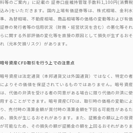
料等のご案内」に記載の 証券口座維持管理手数料1,100円(消費税
込み)をいただきます。国内上場有価証券等は、株式相場、金利水
準、為替相場、不動産相場、商品相場等の価格の変動等および有価
証券の発行者等の信用状況（財務・経営状況を含む）の悪化等それ
らに関する外部評価の変化等を直接の原因として損失が生ずるおそ
れ（元本欠損リスク）があります。
暗号資産CFD取引を行う上での注意点
暗号資産は法定通貨（本邦通貨又は外国通貨）ではなく、特定の者
によりその価値を保証されているものではありません。暗号資産
は、代価の弁済を受ける者の同意がある場合に限り代価の弁済に使
用することができます。暗号資産CFDは、取引時の価格の変動によ
り、売付時の清算金額が買付時の清算金額を下回る可能性があるた
め、損失が生じるおそれがあります。また、証拠金の額以上の投資
が可能なため、その損失の額が証拠金の額を上回るおそれがありま