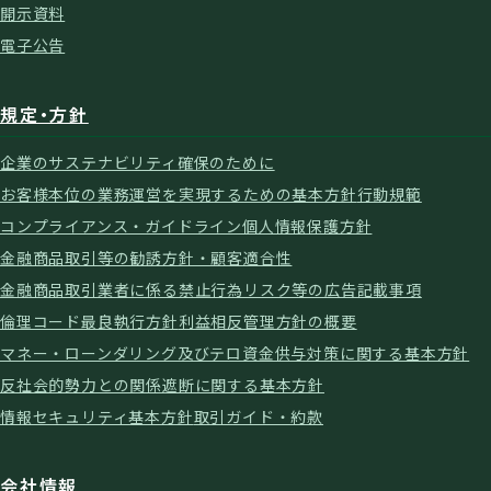
開示資料
電子公告
規定・方針
企業のサステナビリティ確保のために
お客様本位の業務運営を実現するための基本方針
行動規範
コンプライアンス・ガイドライン
個人情報保護方針
金融商品取引等の勧誘方針・顧客適合性
金融商品取引業者に係る禁止行為
リスク等の広告記載事項
倫理コード
最良執行方針
利益相反管理方針の概要
マネー・ローンダリング及びテロ資金供与対策に関する基本方針
反社会的勢力との関係遮断に関する基本方針
情報セキュリティ基本方針
取引ガイド・約款
会社情報