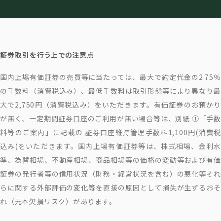
証券取引を行う上での注意点
国内上場有価証券の売買等に当たっては、最大で約定代金の2.75％
の手数料（消費税込み）、最低手数料は取引形態等により異なり最
大で2,750円（消費税込み）をいただきます。有価証券のお預かり
が無く、一定期間証券口座のご利用が無い場合等は、別紙 ①「手数
料等のご案内」に記載の 証券口座維持管理手数料1,100円(消費税
込み)をいただきます。国内上場有価証券等は、株式相場、金利水
準、為替相場、不動産相場、商品相場等の価格の変動等および有価
証券の発行者等の信用状況（財務・経営状況を含む）の悪化等それ
らに関する外部評価の変化等を直接の原因として損失が生ずるおそ
れ（元本欠損リスク）があります。