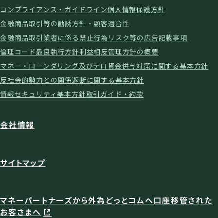
コンプライアンス・ガイドライン
個人情報保護方針
金融商品取引等の勧誘方針・顧客適合性
金融商品取引業者に係る禁止行為
リスク等の広告記載事項
倫理コード
最良執行方針
利益相反管理方針の概要
マネー・ローンダリング及びテロ資金供与対策に関する基本方針
反社会的勢力との関係遮断に関する基本方針
情報セキュリティ基本方針
取引ガイド・約款
会社情報
サイトマップ
マネーパートナーズから外為どっとコムへ口座移管された
お客さまへ