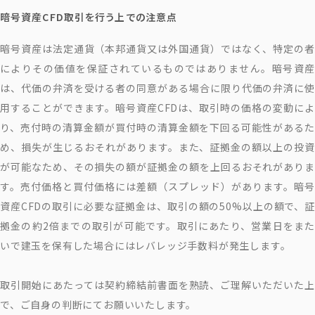
暗号資産CFD取引を行う上での注意点
暗号資産は法定通貨（本邦通貨又は外国通貨）ではなく、特定の者
によりその価値を保証されているものではありません。暗号資産
は、代価の弁済を受ける者の同意がある場合に限り代価の弁済に使
用することができます。暗号資産CFDは、取引時の価格の変動によ
り、売付時の清算金額が買付時の清算金額を下回る可能性があるた
め、損失が生じるおそれがあります。また、証拠金の額以上の投資
が可能なため、その損失の額が証拠金の額を上回るおそれがありま
す。売付価格と買付価格には差額（スプレッド）があります。暗号
資産CFDの取引に必要な証拠金は、取引の額の50%以上の額で、証
拠金の約2倍までの取引が可能です。取引にあたり、営業日をまた
いで建玉を保有した場合にはレバレッジ手数料が発生します。
取引開始にあたっては契約締結前書面を熟読、ご理解いただいた上
で、ご自身の判断にてお願いいたします。